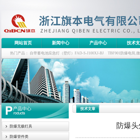
网站首页
新闻中心
产品中心
技术支
热门产品：
自带蓄电池应急灯（壁灯）FAD-S-J100XJ-BJ
TBF901防爆电筒
栏式无极灯
G9960-W120W长寿无极工厂灯,三防无极灯
150w/220v防水
防爆泛光灯
技术文章
防爆头
防爆无极灯具
防爆管件类