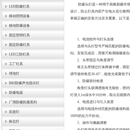
防爆头灯是一种用于易燃易爆环境中
LED防爆灯具
设计，防止灯具内部产生电火花引燃周
移动照明设备
掌握正确的安装方法至关重要。以下是
浙江旗本电气有限公司
移动防爆设备
固定照明灯具
1、电池组件与灯头连接
固定防爆灯具
选用与头灯型号严格匹配的防爆电池
扣。安装完成后，用塞尺检测隔爆接合面
LED三防灯具
2、头带固定与角度调节
工厂灯具
将主头带绕过灯体两侧卡槽，调至适
球泡灯
调节俯仰角至30-45°，能使光束聚焦
3、防爆密封检查
BBJ防爆声光指示灯
检查灯头玻璃透镜有无裂纹，密封圈无
防爆电器
灯浸入1m深水中10分钟，取出后观察
4、电缆进口与引入装置
厂用防爆防腐系列
选用与电缆外径匹配的防爆填料函，将
应急灯
100N的拉力不松动。
标志灯
5、操作与佩戴调整
头灯电源开关应选用磁控式或按钮式