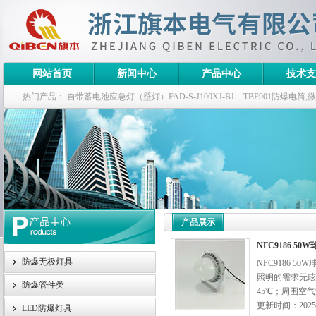
网站首页
新闻中心
产品中心
技术支
热门产品：
自带蓄电池应急灯（壁灯）FAD-S-J100XJ-BJ
TBF901防爆电筒
栏式无极灯
G9960-W120W长寿无极工厂灯,三防无极灯
150w/220v防水
防爆泛光灯
产品展示
NFC9186 5
防爆无极灯具
NFC9186
照明的需求无眩
防爆管件类
45℃；周围空气
更新时间：2025-
LED防爆灯具