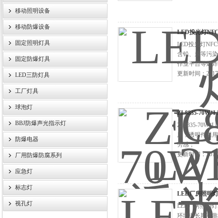
移动照明设备
浙江旗本电气有限公司
移动防爆设备
LED投光灯NFC9
固定照明灯具
LED投光灯NF
含铅、汞等污染
固定防爆灯具
作业平台等爆炸
更新时间：2017-
LED三防灯具
工厂灯具
球泡灯
ZL8835-70W
BBJ防爆声光指示灯
ZL8835-7
用；透明件采用
防爆电器
劳感；
更新时间：2017-
厂用防爆防腐系列
应急灯
标志灯
LED厂房照明灯50
视孔灯
LED厂房照明
环境中长期可靠