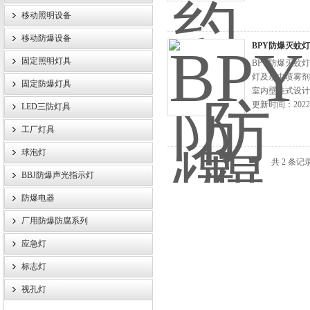
移动照明设备
浙江旗本电气有限公司
移动防爆设备
BPY防爆灭蚊灯
固定照明灯具
BPY防爆灭蚊
灯及杀虫喷雾剂
固定防爆灯具
室内壁挂式设计
更新时间：2022-
LED三防灯具
工厂灯具
球泡灯
共 2 条记
BBJ防爆声光指示灯
防爆电器
厂用防爆防腐系列
应急灯
标志灯
视孔灯