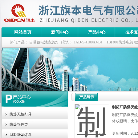
网站首页
新闻中心
产品中心
技术支
热门产品：
自带蓄电池应急灯（壁灯）FAD-S-J100XJ-BJ
TBF901防爆电筒
栏式无极灯
G9960-W120W长寿无极工厂灯,三防无极灯
150w/220v防水
防爆泛光灯
产品展示
制药厂防爆灭蚊
防爆无极灯具
制药厂防爆灭蚊
体或眼睛，比传
防爆管件类
更新时间：2022-
LED防爆灯具