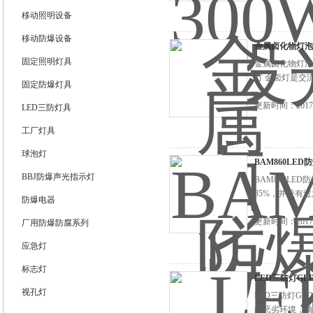
移动照明设备
浙江旗本电气有限公司
移动防爆设备
金属卤化物灯泡 7
固定照明灯具
金属卤化物灯泡
灯 金卤灯是交
固定防爆灯具
更新时间：2017-
LED三防灯具
工厂灯具
球泡灯
BAM860LE
BBJ防爆声光指示灯
BAM860L
85%，并设有
防爆电器
更新时间：2017-
厂用防爆防腐系列
应急灯
标志灯
LED三防灯GLD2
视孔灯
LED三防灯G
的恶劣环境，典