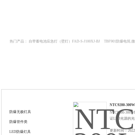
网站首页
新闻中心
产品中心
技术支
热门产品：
自带蓄电池应急灯（壁灯）FAD-S-J100XJ-BJ
TBF901防爆电筒
栏式无极灯
G9960-W120W长寿无极工厂灯,三防无极灯
150w/220v防水
防爆泛光灯
产品展示
NTC9280-30
防爆无极灯具
NTC9280-
证LED光源的
防爆管件类
更新时间：2022-
LED防爆灯具