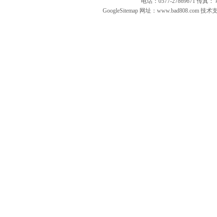
电话：0577-27869671 传
GoogleSitemap
网址：www.bad808.com 