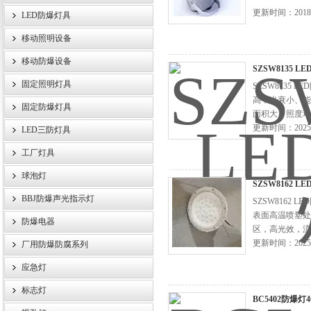
更新时间：2018-
LED防爆灯具
移动照明设备
浙江旗本电气有限公司
移动防爆设备
SZSW8135 L
固定照明灯具
SZSW8135
高，光衰小、能
固定防爆灯具
面积大，照度均
更新时间：2025-
LED三防灯具
工厂灯具
球泡灯
SZSW8162 L
BBJ防爆声光指示灯
SZSW8162
表面高温喷塑处
防爆电器
区，高光效，流
更新时间：2025-
厂用防爆防腐系列
应急灯
标志灯
BC5402防爆