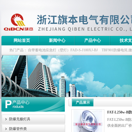
网站首页
新闻中心
产品中心
技术支
热门产品：
自带蓄电池应急灯（壁灯）FAD-S-J100XJ-BJ
TBF901防爆电筒
栏式无极灯
G9960-W120W长寿无极工厂灯,三防无极灯
150w/220v防水
防爆泛光灯
产品展示
FAT-L250w
防爆无极灯具
FAT-L25
供全面的出厂价
防爆管件类