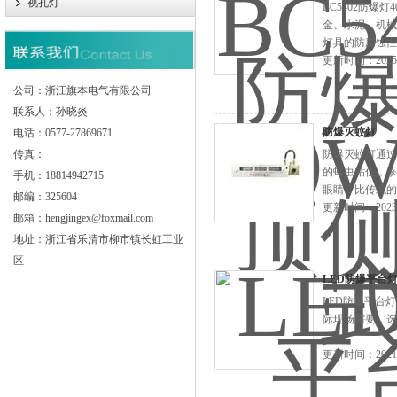
视孔灯
BC5402防
金、水泥、机械
灯具的防腐蚀性
用于各种室内外
更新时间：2025-
公司：浙江旗本电气有限公司
联系人：孙晓炎
防爆灭蚊灯
电话：0577-27869671
传真：
防爆灭蚊灯通过
的蝇虫粘住，杀
手机：18814942715
眼睛，比传统的
邮编：325604
更新时间：2023-
邮箱：hengjingex@foxmail.com
地址：浙江省乐清市柳市镇长虹工业
区
LED防爆平台灯B
LED防爆平台
际现场需要，选
更新时间：2021-