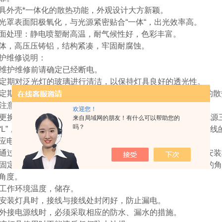
具外壳*一体化的散热功能，外观设计大方新颖。
光罩表面阳极氧化，与光源紧密贴合“一体“，出光效率高。
面处理：静电喷塑耐高温，耐气候性好，色彩丰富。
体，高压压铸铝，结构紧凑，牢固耐腐蚀。
护维修说明：
. 维护维修前请确定已经断电。
. 定期对泛光灯的玻璃进行清洁，以保持灯具良好的透光性。
. 定期对泛光灯的外壳及散热器的灰尘进行清洁，以保持良好的
. 注意不要用水或者腐蚀性强的溶液进行清洁，用干抹布。
欢迎您！
. 更换电源时，可直接用螺丝刀打开后盖后，取出电源，AC 电
来自局域网的朋友！有什么可以帮助您的
吗？
“L”， 蓝色对应电源上的“N”,黄绿色或者黄色对应“ ”，DC 
应电源的负极，注意正负极不要接反。
. 通过产品安装支架上的φ5mm 安装孔位可直接用螺丝固定与安
. 固定好产品上之后，可以将螺丝 1A,1b 调松，然后转换支架
角度。
. 工作环境温度，储存。
. 安装灯具时，接线与接线处封闭好，防止漏电。
. 外接电源线时，必须采取相应的防水、漏水的措施。