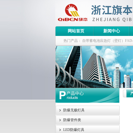
网站首页
新闻中心
热门产品：
自带蓄电池应急灯（壁灯）FAD-S-J
栏式无极灯
G9960-W120W长寿无极工厂
防爆泛光灯
防爆无极灯具
防爆管件类
LED防爆灯具