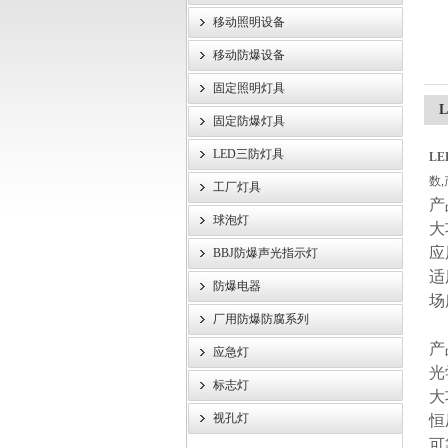
移动照明设备
浙江旗本电气有限公司
移动防爆设备
固定照明灯具
L
固定防爆灯具
LED三防灯具
LE
数
工厂灯具
产
球泡灯
大
应
BBJ防爆声光指示灯
适
防爆电器
场
厂用防爆防腐系列
产
应急灯
光
标志灯
大
视孔灯
恒
可