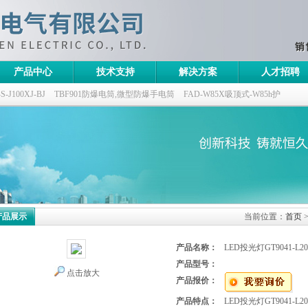
产品中心
技术支持
解决方案
人才招聘
100XJ-BJ
TBF901防爆电筒,微型防爆手电筒
FAD-W85X吸顶式-W85h护
灯,三防无极灯
150w/220v防水防尘防震户外投光灯
GTD5130-L400,400w/220v
产品展示
当前位置：
首页
产品名称：
LED投光灯GT9041-L20/
产品型号：
点击放大
产品报价：
产品特点：
LED投光灯GT9041-L2