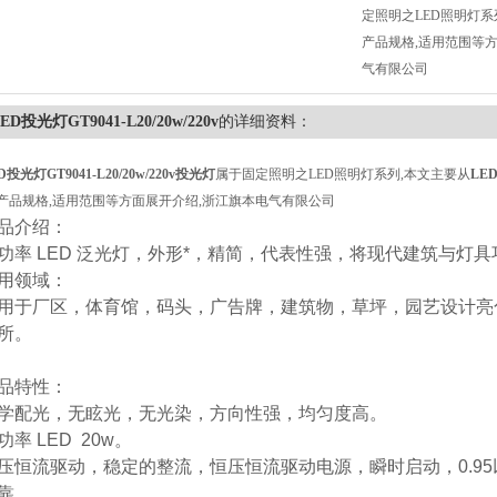
定照明之LED照明灯系
产品规格,适用范围等
气有限公司
ED投光灯GT9041-L20/20w/220v
的详细资料：
D投光灯GT9041-L20/20w/220v
投光灯
属于固定照明之LED照明灯系列,本文主要从
LED
,产品规格,适用范围等方面展开介绍,浙江旗本电气有限公司
品介绍：
功率 LED 泛光灯，外形*，精简，代表性强，将现代建筑与灯
用领域：
用于厂区，体育馆，码头，广告牌，建筑物，草坪，园艺设计亮
所。
品特性：
学配光，无眩光，无光染，方向性强，均匀度高。
功率 LED 20w。
压恒流驱动，稳定的整流，恒压恒流驱动电源，瞬时启动，0.9
靠。