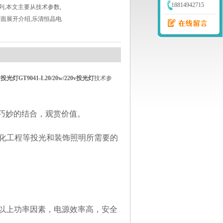
18814942715
列,本文主要从技术参数,
方面展开介绍,乐清恒晶电
投光灯GT9041-L20/20w/220v
投光灯
技术参
具巧妙的结合，观赏价值。
化工程等投光和装饰照明所需要的
5以上功率因素，电源效率高，安全