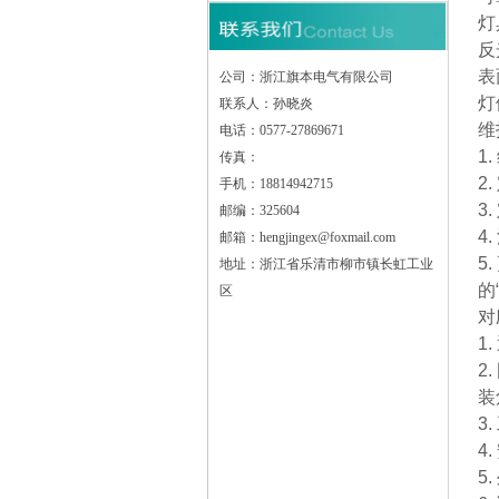
灯
反
表
公司：浙江旗本电气有限公司
灯
联系人：孙晓炎
维
电话：0577-27869671
1
传真：
2
手机：18814942715
3
邮编：325604
4
邮箱：hengjingex@foxmail.com
5
地址：浙江省乐清市柳市镇长虹工业
的
区
对
1
2
装
3
4
5