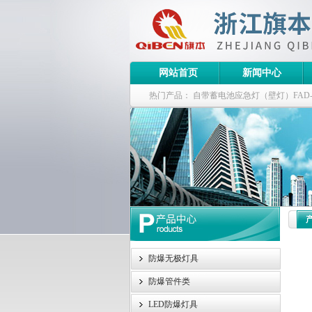
网站首页
新闻中心
热门产品：
自带蓄电池应急灯（壁灯）FAD-S-J
栏式无极灯
G9960-W120W长寿无极工厂
防爆泛光灯
防爆无极灯具
防爆管件类
LED防爆灯具