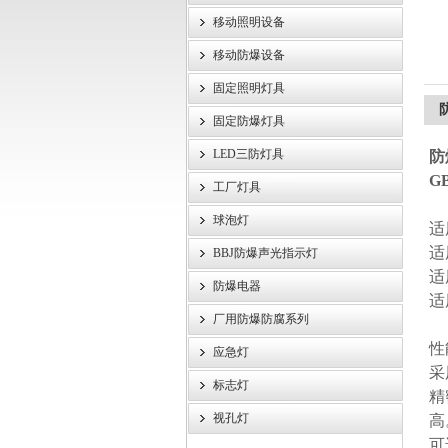
移动照明设备
浙江旗本电气有限公司
移动防爆设备
固定照明灯具
防
固定防爆灯具
LED三防灯具
防爆
GB
工厂灯具
球泡灯
适
适
BBJ防爆声光指示灯
适
防爆电器
适
厂用防爆防腐系列
性
应急灯
采
标志灯
精
视孔灯
高
可