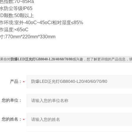
色指数:70~85Ra
水防尘等级IP65
ED颗数:50颗以上
作环境:室外-40oC~45oC/相对湿度≤85%
作温度:<65oC
寸:770mm*220mm*330mm
果你对
防爆LED泛光灯GB8040-L20/40/60/70/80
感兴趣，想了解更详细的产品信息，
产品：
您的单位：
您的姓名：