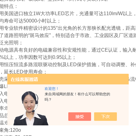
能特点：
用美国进口独立1W大功率LED芯片，光通量可达110lm/W以
均寿命可达50000小时以上；
用专业软件精密设计的135°出光角的长方形狭长配光透镜，距高
了道路照明的“斑马效应”，特别适合于市政、工业园区及厂区道
泛光照明；
动电源具有良好的电磁兼容性和安规性能，通过CE认证，输入耐
8%以上，功率因数可达到0.95以上；
用恒压恒流多路混联驱动控制及LED保护措施，可自动调整、
，延长LED使用寿命；
壳采用铝合金压铸成型，内置驱动控制电源，外形美观，线条流
爆LED泛光灯GB8040-L40技术参数：
欢迎您！
入电压:220V
来自局域网的朋友！有什么可以帮助您的
吗？
入电流:DC330mA±20mA,50~60Hz
率:80W
品总光通量:5100±300Lm
:6000±300K,3000±300K
束角:120o