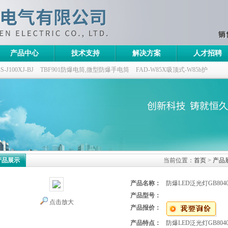
产品中心
技术支持
解决方案
人才招聘
100XJ-BJ
TBF901防爆电筒,微型防爆手电筒
FAD-W85X吸顶式-W85h护
灯,三防无极灯
150w/220v防水防尘防震户外投光灯
GTD5130-L400,400w/220v
产品展示
当前位置：
首页
>
产品
产品名称：
防爆LED泛光灯GB8040-L2
产品型号：
点击放大
产品报价：
产品特点：
防爆LED泛光灯GB8040-L