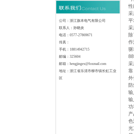
性
采
平
公司：浙江旗本电气有限公司
采
联系人：孙晓炎
除
电话：0577-27869671
作
传真：
驱
手机：18814942715
8
邮编：325604
采
邮箱：hengjingex@foxmail.com
靠
地址：浙江省乐清市柳市镇长虹工业
外
区
防
输
输
功
产
色温
光