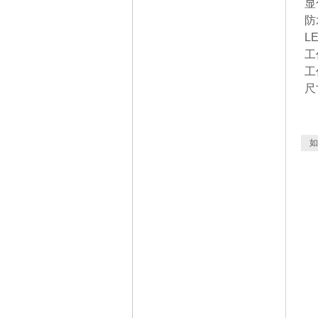
显
防
L
工
工
尺
如