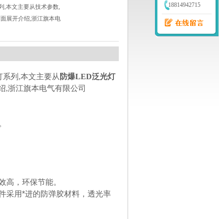
18814942715
列,本文主要从技术参数,
方面展开介绍,浙江旗本电
灯系列,本文主要从
防爆LED泛光灯
绍,浙江旗本电气有限公司
。
光效高，环保节能。
件采用*进的防弹胶材料，透光率