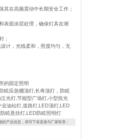
保其在高频震动中长期安全工作；
和表面涂层处理，确保灯具在潮
封；
化设计，光线柔和，照度均匀，无
。
所的固定照明
,防眩应急棚顶灯,长寿顶灯，防眩
动泛光灯,节能型广场灯,小型投光
油站灯,道路灯,LED顶灯,LED
,防眩悬挂灯,LED防眩照明灯
细的产品信息，填写下表直接与厂家联系：