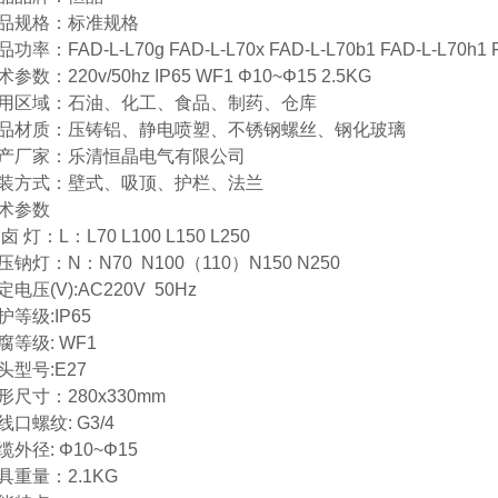
品规格：标准规格
功率：FAD-L-L70g FAD-L-L70x FAD-L-L70b1 FAD-L-L70h1 F
术参数：220v/50hz IP65 WF1 Φ10~Φ15 2.5KG
用区域：石油、化工、食品、制药、仓库
品材质：压铸铝、静电喷塑、不锈钢螺丝、钢化玻璃
产厂家：乐清恒晶电气有限公司
装方式：壁式、吸顶、护栏、法兰
术参数
卤 灯：L：L70 L100 L150 L250
压钠灯：N：N70 N100（110）N150 N250
定电压(V):AC220V 50Hz
护等级:IP65
腐等级: WF1
头型号:E27
形尺寸：280x330mm
线口螺纹: G3/4
缆外径: Φ10~Φ15
具重量：2.1KG