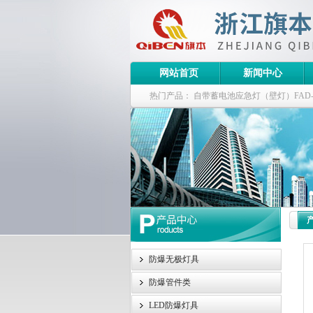
网站首页
新闻中心
热门产品：
自带蓄电池应急灯（壁灯）FAD-S-J
栏式无极灯
G9960-W120W长寿无极工厂
防爆泛光灯
防爆无极灯具
防爆管件类
LED防爆灯具