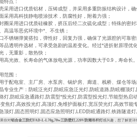
能特点：
壳采用进口优质铝材，压铸成型，并采用多重防振结构设计，确
面采用高科技静电喷涂技术，防腐性好，附着力强；
封圈采用进口优质硅橡胶，挤压后经二次硫化成型；特殊的密封
、高温等恶劣环境中*、不生锈；
口不锈钢弹簧搭扣，弹性好，回复力强，确保了光源腔的可靠密
等品透明件选材，可承受急剧的温差变化。经过*进折射原理优
光，无重影，散热快；
用高光效、长寿命的气体放电光源，功率因数大于0.9，寿命长
用范围：
用于配电室、主厂房、水泵房、锅炉房、廊道、栈桥、煤仓等场
晶专业生产：防眩泛光灯,防眩应急泛光灯,防眩道路,防眩棚顶灯
路灯,防眩应急通路灯,防震型*投光灯,防震型投光灯,节能型热启
,变焦灯,高效投光灯,高顶灯,免维护面板灯,宽压荧光灯,高效节能专业
急顶灯,固态照明灯,固态应急照明灯,LED防眩通路灯,铁路隧道灯
果你对
铝合金三防灯FAD-L-L70g,70w三防壁灯,220V防潮吊杆灯
感兴趣，想了解更详