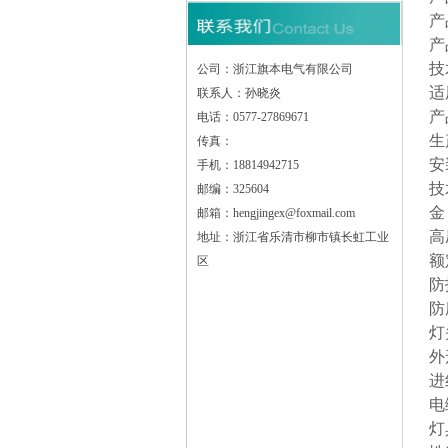
产
产品
技
公司：浙江旗本电气有限公司
适
联系人：孙晓炎
产
电话：0577-27869671
生
传真：
安
手机：18814942715
技
邮编：325604
金 
邮箱：hengjingex@foxmail.com
高
地址：浙江省乐清市柳市镇长虹工业
额
区
防
防
灯
外
进
电
灯