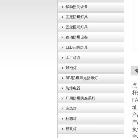
移动照明设备
浙江旗本电气有限公司
固定防爆灯具
固定照明灯具
移动防爆设备
LED三防灯具
工厂灯具
球泡灯
BBJ防爆声光指示灯
点
防爆电器
杆
厂用防爆防腐系列
F
址
应急灯
产
标志灯
产
视孔灯
执行
产