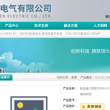
产品中心
技术支持
解决方案
人才招聘
100XJ-BJ
TBF901防爆电筒,微型防爆手电筒
FAD-W85X吸顶式-W85h护
灯,三防无极灯
150w/220v防水防尘防震户外投光灯
GTD5130-L400,400w/220v
产品展示
当前位置：
首页
>
产品展示
>
铝合金三防灯
产品名称：
铝合金三防灯FAD-L-L7
潮吊杆灯
产品型号：
产品报价：