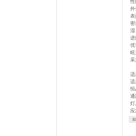
性
外
表
密
湿
进
优
眩
采
适
适
恒
通
灯
应
如