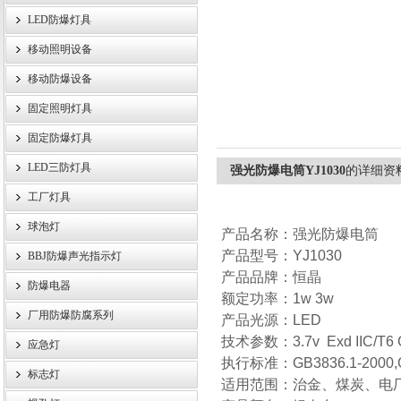
LED防爆灯具
移动照明设备
浙江旗本电气有限公司
移动防爆设备
固定照明灯具
固定防爆灯具
LED三防灯具
强光防爆电筒YJ1030
的详细资
工厂灯具
球泡灯
产品名称：强光防爆电筒
产品型号：YJ1030
BBJ防爆声光指示灯
产品品牌：恒晶
防爆电器
额定功率：1w 3w
厂用防爆防腐系列
产品光源：LED
技术参数：3.7v Exd IIC/T6
应急灯
执行标准：GB3836.1-2000,G
标志灯
适用范围：治金、煤炭、电