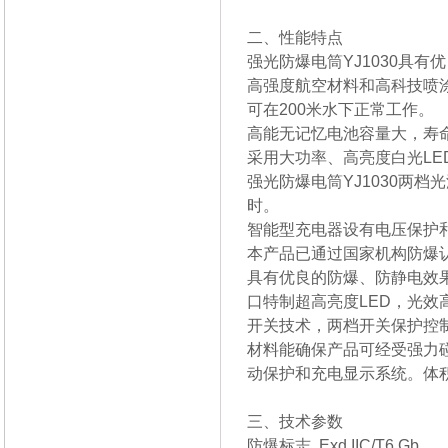
二、性能特点
强光防爆电筒
YJ1030
具有优
高强度航空材料和高科技喷
可在200米水下正常工作。
高能无记忆电池容量大，寿
采用大功率、高亮度白光LE
强光防爆电筒
YJ1030
两档光
时。
智能型充电器设有电压保护
本产品已通过国家机构防爆认
具有优良的防爆、防静电效
口特制超高亮度LED，光
开关技术，两档开关保护控制，
材料能确保产品可经受强力碰
动保护和充电显示系统。体
三、技术参数
防爆标志 Exd IIC/T6 Gb