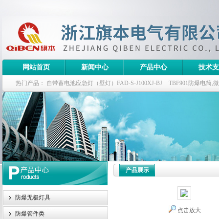
网站首页
新闻中心
产品中心
技术支
热门产品：
自带蓄电池应急灯（壁灯）FAD-S-J100XJ-BJ
TBF901防爆电筒
栏式无极灯
G9960-W120W长寿无极工厂灯,三防无极灯
150w/220v防水
防爆泛光灯
产品展示
防爆无极灯具
点击放大
防爆管件类