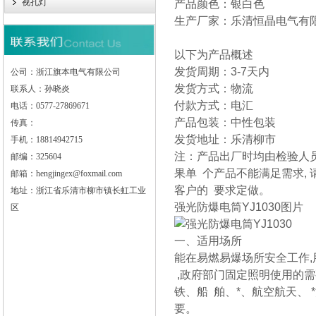
视孔灯
产品颜色：银白色
生产厂家：乐清恒晶电气有
以下为产品概述
发货周期：3-7天内
公司：浙江旗本电气有限公司
发货方式：物流
联系人：孙晓炎
付款方式：电汇
电话：0577-27869671
产品包装：中性包装
传真：
发货地址：乐清柳市
手机：18814942715
注：产品出厂时均由检验人员
邮编：325604
果单 个产品不能满足需求,
邮箱：hengjingex@foxmail.com
客户的 要求定做。
地址：浙江省乐清市柳市镇长虹工业
强光防爆电筒YJ1030
图片
区
一、适用场所
能在易燃易爆场所安全工作,用
,政府部门固定照明使用的
铁、船 舶、*、航空航天、
要。