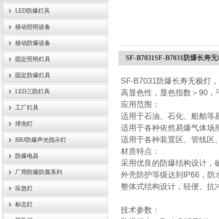
LED防爆灯具
移动照明设备
浙江旗本电气有限公司
移动防爆设备
SF-B7031SF-B7031防爆长寿
固定照明灯具
固定防爆灯具
SF-B7031防爆长寿无极
LED三防灯具
高显色性，显色指数＞90，平
应用范围：
工厂灯具
适用于石油、石化、船舶等
球泡灯
适用于各种依然易爆气体场
适用于各种装置区、管线区
BBJ防爆声光指示灯
材质特点：
防爆电器
采用优良的防爆结构设计，
厂用防爆防腐系列
外壳防护等级达到IP66，
整体式结构设计，轻便、抗
应急灯
标志灯
技术参数：