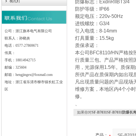
视孔灯
防爆标志：ExdnRIIBT3/4
防护等级：IP66
额定电压：220v-50Hz
进线螺纹：G3/4
引入电缆：8-14mm
公司：浙江旗本电气有限公司
灯具重量：15.5kg
联系人：孙晓炎
质保承诺：
电话：0577-27869671
本公司BFC8110/HN严格
传真：
行质量三包。产品严格按照
手机：18814942715
用，光源保用1.5年。质保
邮编：325604
所供产品在质保期内如出现
邮箱：hengjingex@foxmail.com
凡出现质量问题的产品现场
地址：浙江省乐清市柳市镇长虹工业
维修方案，本地区内4个小时
区
修。
、
如果你对
SF-B7031SF-B7031防爆
产品：