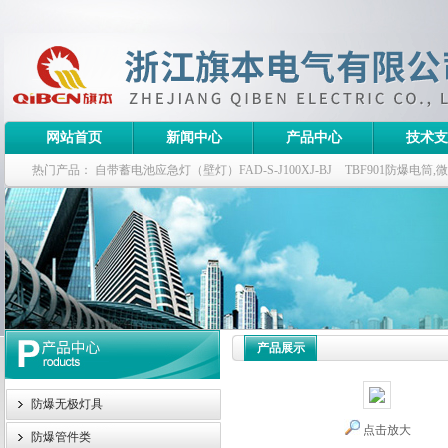
网站首页
新闻中心
产品中心
技术支
热门产品：
自带蓄电池应急灯（壁灯）FAD-S-J100XJ-BJ
TBF901防爆电筒
栏式无极灯
G9960-W120W长寿无极工厂灯,三防无极灯
150w/220v防水
防爆泛光灯
产品展示
防爆无极灯具
点击放大
防爆管件类