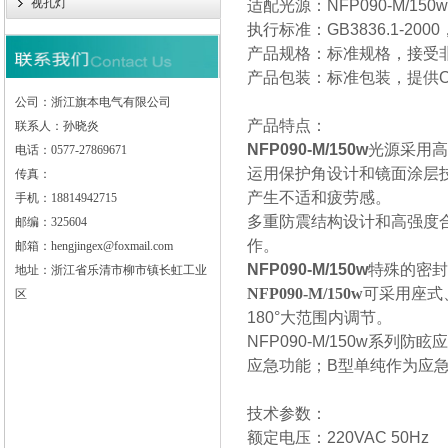
视孔灯
适配光源：NFP090-M/150
执行标准：GB3836.1-2000，GB
产品规格：标准规格，接受
产品包装：标准包装，提供O
公司：浙江旗本电气有限公司
产品
联系人：孙晓炎
NFP090-M/150w
光源采用高
电话：0577-27869671
运用保护角设计和镜面涂层
传真：
产生不适和疲劳感。
手机：18814942715
多重防震结构设计和高强度
邮编：325604
作。
邮箱：hengjingex@foxmail.com
NFP090-M/150w
特殊的密封
地址：浙江省乐清市柳市镇长虹工业
NFP090-M/150w
可采用座式
区
180°大范围内调节。
NFP090-M/150w系
应急功能；B型单纯作为应急
技术参数：
额定电压：220VAC 5