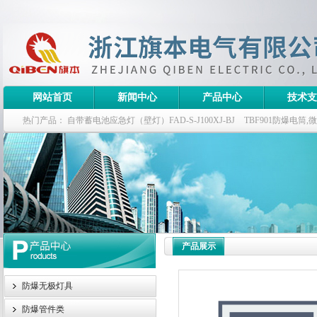
网站首页
新闻中心
产品中心
技术支
热门产品：
自带蓄电池应急灯（壁灯）FAD-S-J100XJ-BJ
TBF901防爆电筒
栏式无极灯
G9960-W120W长寿无极工厂灯,三防无极灯
150w/220v防水
防爆泛光灯
产品展示
防爆无极灯具
防爆管件类