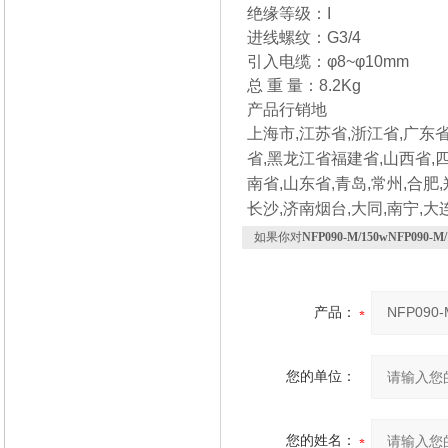
绝缘等级：I 防
进线螺纹：G3/4
引入电缆：φ8~φ10m
总 重 量：8.2Kg
产品行销地
上海市,江苏省,浙江省,广东省
省,黑龙江省
福建省,山西省,四
南省,山东省,青岛,
常州,合肥,
长沙,济南
烟台,大同,南宁,大
如果你对
NFP090-M/150wNFP09
产品：
您的单位：
您的姓名：