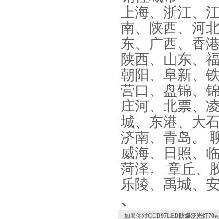
上海、浙江、
南、陕西、河北
东、广西、香
陕西、山东、福
朝阳、阜新、
营口、盘锦、锦
庄河、北票、
城、东港、大石
济南、青岛。 
威海、日照、
菏泽。 章丘、
乐陵、禹城、
、
如果你对
CCD97LED防爆泛光灯70w