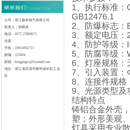
1、执行标准：GB38
GB12476.1
公司：浙江旗本电气有限公司
2、防爆标志：ExdⅡ
联系人：孙晓炎
3、额定电压：22
电话：0577-27869671
传真：
4、防护等级：I
手机：18814942715
5、防腐等级：W
邮编：325604
6、灯座规格：
邮箱：hengjingex@foxmail.com
地址：浙江省乐清市柳市镇长虹工业
7、引入装置：Φ
区
8、连接件规格：
9、光源类型及
结构特点
铸铝合金外壳
塑；外形美观
灯具采用专业散