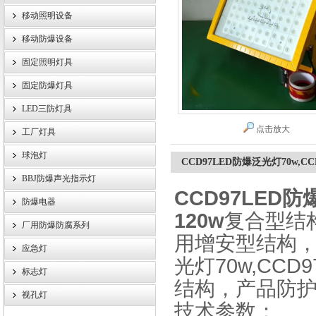
移动照明设备
浙江旗本电气有限公司
移动防爆设备
固定照明灯具
固定防爆灯具
LED三防灯具
点击放大
工厂灯具
球泡灯
CCD97LED防爆泛光灯70w,C
BBJ防爆声光指示灯
CCD97LED防
防爆电器
120w
复合型结
厂用防爆防腐系列
用增安型结构，
应急灯
光灯70w,CC
标志灯
结构，产品防
视孔灯
技术参数：