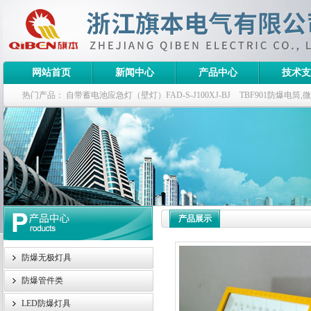
网站首页
新闻中心
产品中心
技术支
热门产品：
自带蓄电池应急灯（壁灯）FAD-S-J100XJ-BJ
TBF901防爆电筒
栏式无极灯
G9960-W120W长寿无极工厂灯,三防无极灯
150w/220v防水
防爆泛光灯
产品展示
防爆无极灯具
防爆管件类
LED防爆灯具