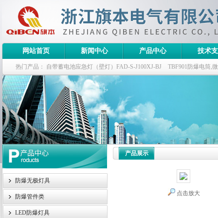
网站首页
新闻中心
产品中心
技术支
热门产品：
自带蓄电池应急灯（壁灯）FAD-S-J100XJ-BJ
TBF901防爆电筒
栏式无极灯
G9960-W120W长寿无极工厂灯,三防无极灯
150w/220v防水
防爆泛光灯
产品展示
防爆无极灯具
点击放大
防爆管件类
LED防爆灯具