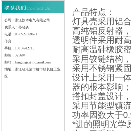
产品特点：
灯具壳采用铝
公司：浙江旗本电气有限公司
联系人：孙晓炎
高纯铝反射器
电话：0577-27869671
透明件采用耐
传真：
耐高温硅橡胶
手机：18814942715
邮编：325604
采用铰链结构
邮箱：hengjingex@foxmail.com
采用不锈钢紧
地址：浙江省乐清市柳市镇长虹工业
设计上采用一
区
器的根本影响
搭扣封盖设计
采用节能型镇
功率因数大于0.
*进的照明光学