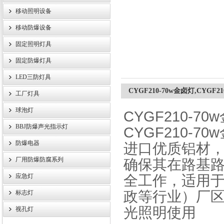
移动照明设备
浙江旗本电气有限公司
移动防爆设备
固定照明灯具
固定防爆灯具
LED三防灯具
CYGF210-70w金卤灯,CYGF
工厂灯具
球泡灯
CYGF210-7
BBJ防爆声光指示灯
CYGF210-7
防爆电器
进口优质铝材
厂用防爆防腐系列
确保其在路基
应急灯
全工作，适用
政等行业）厂
标志灯
光照明使用
视孔灯