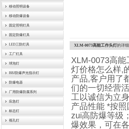
移动照明设备
浙江旗本电气有限公司
移动防爆设备
固定照明灯具
固定防爆灯具
LED三防灯具
XLM-0073高能工作头灯
的详细
工厂灯具
XLM-0073高
球泡灯
灯价格怎么样,
BBJ防爆声光指示灯
产品,客户用了
防爆电器
们的一切经营
厂用防爆防腐系列
工以诚信为立
应急灯
产品性能 *按
标志灯
zui高防爆等
视孔灯
爆效果，可在