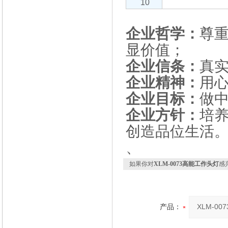
10
企业哲学：
尊
显价值；
企业信条：
真
企业精神：
用
企业目标：
做
企业方针：
培
创造品位生活
、
如果你对
XLM-0073高能工作头灯
感
产品：