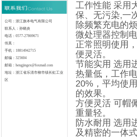
工作性能 采用
保、无污染,一
公司：浙江旗本电气有限公司
除频繁充电的
联系人：孙晓炎
微处理器控制
电话：0577-27869671
正常照明使用
传真：
手机：18814942715
便灵活。
邮编：325604
节能实用 选用
邮箱：hengjingex@foxmail.com
热量低，工作
地址：浙江省乐清市柳市镇长虹工业
区
20%，平均使
的效果。
方便灵活 可帽
重量轻。
防水耐用 选用
及精密的一体