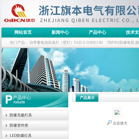
网站首页
新闻中心
产品中心
技术支
热门产品：
自带蓄电池应急灯（壁灯）FAD-S-J100XJ-BJ
TBF901防爆电筒
栏式无极灯
G9960-W120W长寿无极工厂灯,三防无极灯
150w/220v防水
防爆泛光灯
产品展示
防爆无极灯具
点击放大
防爆管件类
LED防爆灯具