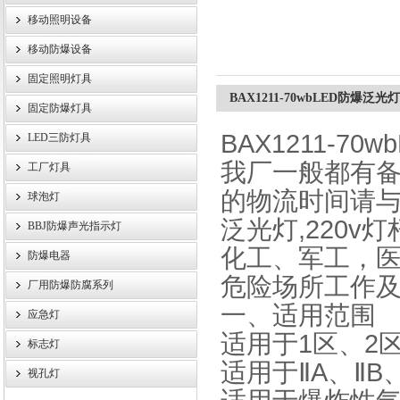
移动照明设备
浙江旗本电气有限公司
移动防爆设备
固定照明灯具
BAX1211-70wbLED防爆泛光
固定防爆灯具
BAX1211-7
LED三防灯具
我厂一般都有
工厂灯具
的物流时间请与相
球泡灯
泛光灯,220v
BBJ防爆声光指示灯
化工、军工，
防爆电器
危险场所工作
厂用防爆防腐系列
一、
适用范围
应急灯
适用于1区、2
标志灯
适用于ⅡA、Ⅱ
视孔灯