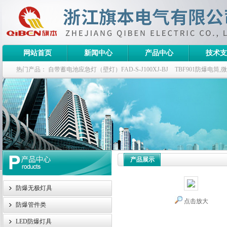
网站首页
新闻中心
产品中心
技术支
热门产品：
自带蓄电池应急灯（壁灯）FAD-S-J100XJ-BJ
TBF901防爆电筒
栏式无极灯
G9960-W120W长寿无极工厂灯,三防无极灯
150w/220v防水
防爆泛光灯
产品展示
防爆无极灯具
点击放大
防爆管件类
LED防爆灯具