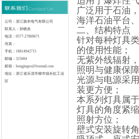
适用于爆炸性气
广泛用于石油
海洋石油平台
公司：浙江旗本电气有限公司
二、
结构特点
联系人：孙晓炎
电话：0577-27869671
针对每种灯具
传真：
的使用性能；
手机：18814942715
无紫外线辐射
邮编：325604
邮箱：hengjingex@foxmail.com
照明与健康保
地址：浙江省乐清市柳市镇长虹工业
光源与电源采
区
装更方便；
本系列灯具属
灯具的角度紧
照射方位；
壁式安装旋转