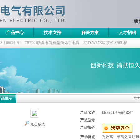
产品中心
技术支持
解决方案
人才招聘
100XJ-BJ
TBF901防爆电筒,微型防爆手电筒
FAD-W85X吸顶式-W85h护
灯,三防无极灯
150w/220v防水防尘防震户外投光灯
GTD5130-L400,400w/220v
产品展示
当
产品名称：
EBF301泛光通路灯
产品型号：
点击放大
产品报价：
产品特点：
光效高，节能效果明显