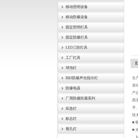
移动照明设备
浙江旗本电气有限公司
移动防爆设备
固定照明灯具
固定防爆灯具
LED三防灯具
工厂灯具
球泡灯
BBJ防爆声光指示灯
生
质
防爆电器
产品
厂用防爆防腐系列
西
齐
应急灯
技
标志灯
■ 
视孔灯
■
MH