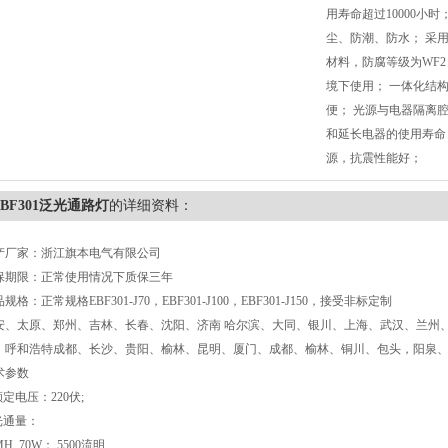
用寿命超过10000小时
尘、防潮、防水； 采
材料，防腐等级为WF
境下使用； 一体化结
便； 光源与电器隔离
和延长电器的使用寿命
源，抗震性能好；
EBF301泛光通路灯
的详细资料：
产厂家：浙江旗本电气有限公司
保期限：正常使用情况下质保三年
规格：正常规格EBF301-J70，EBF301-J100，EBF301-J150，接受非标定制
安、太原、郑州、吉林、长春、沈阳、济南 哈尔滨、大同、银川、上海、武汉、兰州
、呼和浩特成都、长沙、贵阳、榆林、昆明、厦门、成都、榆林、铜川、包头，阳泉、
术参数
额定电压：220伏;
 光通量：
 70W： 5500流明