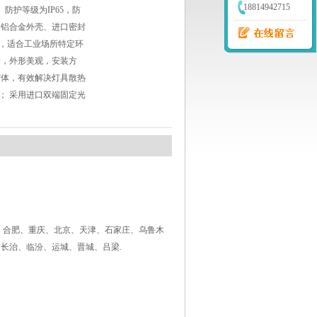
18814942715
； 防护等级为IP65，防
用铝合金外壳、进口密封
2，适合工业场所特定环
构，外形美观，安装方
腔体，有效解决灯具散热
； 采用进口双端固定光
、合肥、重庆、北京、天津、石家庄、乌鲁木
长治、临汾、运城、晋城、吕梁.