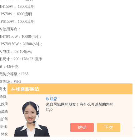
150W： 13000流明
S70W： 6000流明
S150W：16000流明
均使用寿命：
70/150W：10000小时；
S70/150W：28500小时；
电缆：Φ8-10毫米;
尺寸：290×178×221毫米
量：4.6千克
壳防护等级：IP65
腐等级：WF2
比：3.2
能特点：
欢迎您！
 光效高，节能效果明显；
来自局域网的朋友！有什么可以帮助您的
吗？
 光源寿命长，平均使用寿命超过10000小时；
 防护等级为IP65，防尘、防潮、防水；
 采用铝合金外壳、进口密封材料，防腐等级为WF2，适合工业场所特定环境下
 一体化结构，外形美观，安装方便；