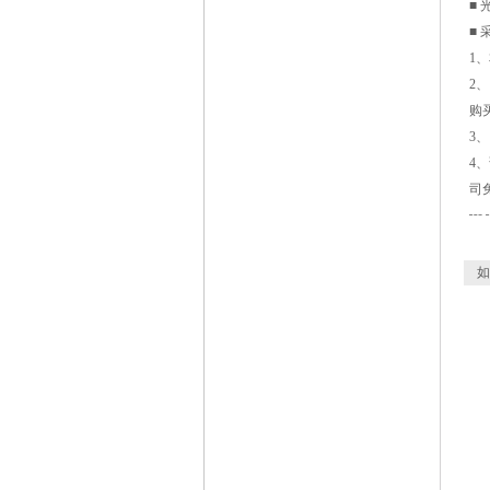
■
■
1
2
购
3
4
司
┅
如