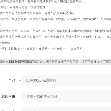
 光源与电器隔离腔体，有效解决灯具散热和延长电器的使用寿命；
 采用进口双端固定光源，抗震性能好；
、本公司所有产品都经过检验合格，请对产品质量不要质疑。
、因产品不断改型更新，本公司不能确保客户收到的产品与图片、附件说明**；只能
买。
、因产品交付第三方运输，所以不保证产品在运输期间不会出现破损情况，如到货后发
、请严格按照产品说明书安装使用，并由专业电工人员进行安装；至购买之日起，一年
免费维修。
 ┅买灯具找旗本┅ ┅好服务┅好质量┅ ┅好价格┅ ┅(旗本照明)
果你对
EBF301泛光通路灯
感兴趣，想了解更详细的产品信息，填写下表直接与厂家
产品：
您的单位：