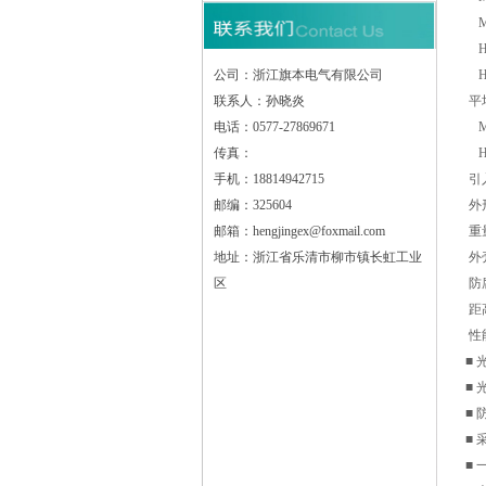
MH
HP
公司：浙江旗本电气有限公司
HP
联系人：孙晓炎
平
电话：0577-27869671
MH
传真：
HP
手机：18814942715
引入
邮编：325604
外形
邮箱：hengjingex@foxmail.com
重
地址：浙江省乐清市柳市镇长虹工业
外
区
防
距高
性
■
■
■
■
■