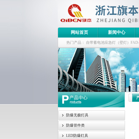
网站首页
新闻中心
热门产品：
自带蓄电池应急灯（壁灯）FAD-S-J
栏式无极灯
G9960-W120W长寿无极工厂
防爆泛光灯
防爆无极灯具
防爆管件类
LED防爆灯具