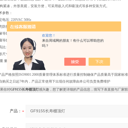
结构紧凑，外形美观，安装方便，可采用嵌入式和吸顶式等多种安装方式。
术参数：
电压: 220VAC 50Hz
防护 :IP65
等级: I
欢迎您！
等级: WF2
来自局域网的朋友！有什么可以帮助您的
吗？
比: 0.8(A型)1.3(B型)
尺寸: 300×300×205mm
重 量：4.5Kg
产品严格按照ISO9001:2000质量管理体系标准进行质量控制确保产品质量高于国家标
 自购买之日起7年内，产品正常使用下出现任何故障由本公司负责免费维护
果你对
GF9155长寿棚顶灯
感兴趣，想了解更详细的产品信息，填写下表直接与厂家联
产品：