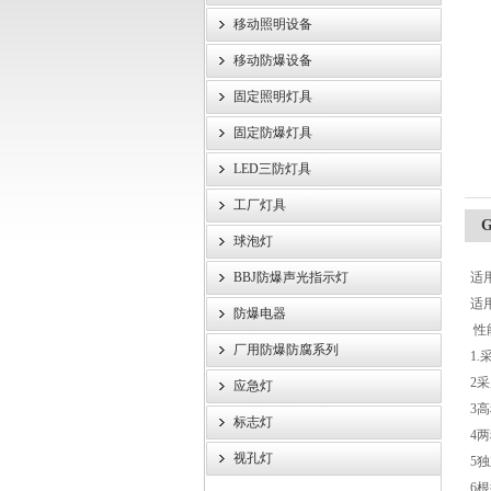
移动照明设备
浙江旗本电气有限公司
移动防爆设备
固定照明灯具
固定防爆灯具
LED三防灯具
工厂灯具
球泡灯
BBJ防爆声光指示灯
适
适
防爆电器
性
厂用防爆防腐系列
1
2
应急灯
3
标志灯
4
视孔灯
5
6