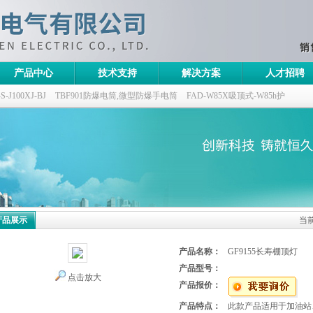
产品中心
技术支持
解决方案
人才招聘
100XJ-BJ
TBF901防爆电筒,微型防爆手电筒
FAD-W85X吸顶式-W85h护
灯,三防无极灯
150w/220v防水防尘防震户外投光灯
GTD5130-L400,400w/220v
产品展示
当
产品名称：
GF9155长寿棚顶灯
产品型号：
点击放大
产品报价：
产品特点：
此款产品适用于加油站