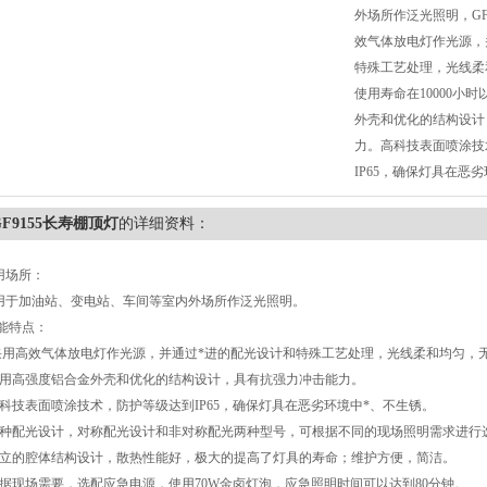
外场所作泛光照明，GF
效气体放电灯作光源，
特殊工艺处理，光线柔
使用寿命在10000小
外壳和优化的结构设计
力。高科技表面喷涂技
IP65，确保灯具在恶
GF9155长寿棚顶灯
的详细资料：
用场所：
用于加油站、变电站、车间等室内外场所作泛光照明。
能特点：
.采用高效气体放电灯作光源，并通过*进的配光设计和特殊工艺处理，光线柔和均匀，无
采用高强度铝合金外壳和优化的结构设计，具有抗强力冲击能力。
高科技表面喷涂技术，防护等级达到IP65，确保灯具在恶劣环境中*、不生锈。
两种配光设计，对称配光设计和非对称配光两种型号，可根据不同的现场照明需求进行
独立的腔体结构设计，散热性能好，极大的提高了灯具的寿命；维护方便，简洁。
根据现场需要，选配应急电源，使用70W金卤灯泡，应急照明时间可以达到80分钟。