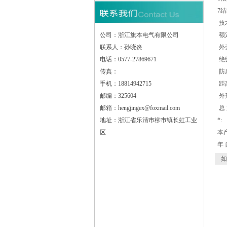
7
技
公司：浙江旗本电气有限公司
额定
联系人：孙晓炎
外壳
电话：0577-27869671
绝缘
传真：
防腐
手机：18814942715
距高
邮编：325604
外形
邮箱：hengjingex@foxmail.com
总 
地址：浙江省乐清市柳市镇长虹工业
*:
区
本
年
如