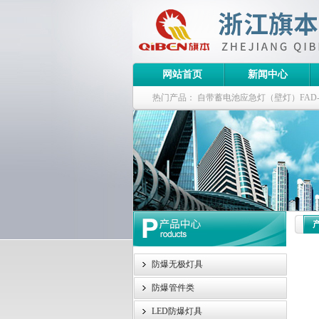
网站首页
新闻中心
热门产品：
自带蓄电池应急灯（壁灯）FAD-S-J
栏式无极灯
G9960-W120W长寿无极工厂
防爆泛光灯
防爆无极灯具
防爆管件类
LED防爆灯具