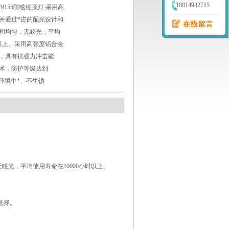
18814942715
9155防眩棚顶灯 采用高
并通过*进的配光设计和
和均匀，无眩光，平均
时以上。采用高强度铝合金
，具有抗强力冲击能
术，防护等级达到
劣环境中*、不生锈
眩光，平均使用寿命在10000小时以上。
选择。