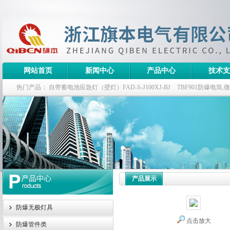
网站首页
新闻中心
产品中心
技术支
热门产品：
自带蓄电池应急灯（壁灯）FAD-S-J100XJ-BJ
TBF901防爆电筒
栏式无极灯
G9960-W120W长寿无极工厂灯,三防无极灯
150w/220v防水
防爆泛光灯
产品展示
防爆无极灯具
点击放大
防爆管件类