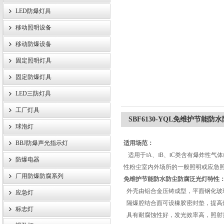
LED防爆灯具
移动照明设备
浙江旗本电气有限公司
移动防爆设备
固定照明灯具
固定防爆灯具
LED三防灯具
工厂灯具
SBF6130-YQL免维护节能
球泡灯
BBJ防爆声光指示灯
适用场范：
适用于‖A、‖B、‖C类含有爆炸性气体
防爆电器
性粉尘室内外场所的一般照明或应急
厂用防爆防腐系列
免维护节能防水防尘防腐泛光灯
特性
外壳由铝合金压铸成型，平面钢化玻
应急灯
隔爆腔结合面可设橡胶密封垫，提高
标志灯
具有耐腐蚀性好，发光效率高，照射