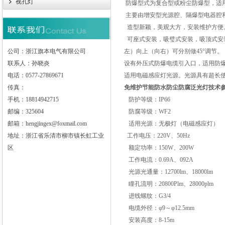
视孔灯
防爆型式为复合型或粉尘防爆型，适
主要由增安型光源腔、隔爆型电器腔
造型新颖，美观大方，安装维护方便
可座式安装，吸璧式安装，吸顶式安装和
公司：浙江旗本电气有限公司
左）向上（向右）可分别做45°调节。
联系人：孙晓炎
设有外压式防爆电缆引入口，适用防
电话：0577-27869671
适用电磁感应灯光源。光源具有超长
传真：
免维护节能防水防尘防腐泛光灯
技术
手机：18814942715
防护等级：IP66
邮编：325604
防腐等级：WF2
邮箱：hengjingex@foxmail.com
适用光源：无极灯（电磁感应灯）
地址：浙江省乐清市柳市镇长虹工业
工作电压：220V、50Hz
区
额定功率：150W、200W
工作电流：0.69A、092A
光源光通量：12700lm、18000lm
瞳孔流明：20800Plm、28000plm
进线螺纹：G3/4
电缆外径：φ9～φ12.5mm
安装高度：8-15m