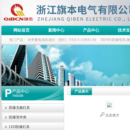
网站首页
新闻中心
产品中心
技术支
热门产品：
自带蓄电池应急灯（壁灯）FAD-S-J100XJ-BJ
TBF901防爆电筒
栏式无极灯
G9960-W120W长寿无极工厂灯,三防无极灯
150w/220v防水
防爆泛光灯
产品展示
防爆无极灯具
点击放大
防爆管件类
LED防爆灯具