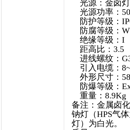
光源：金卤灯
光源功率：50W
防护等级：IP
防腐等级：W
绝缘等级：I
距高比：3.5
进线螺纹：G3
引入电缆：8~
外形尺寸：580x
防爆等级：Exd
重量：8.9Kg
备注：金属卤化
钠灯（HPS气
灯）为白光。