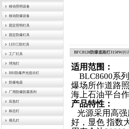
移动照明设备
浙江旗本电气有限公司
移动防爆设备
固定照明灯具
固定防爆灯具
LED三防灯具
BFC8120防爆道路灯J150W
的
工厂灯具
球泡灯
适用范围：
BBJ防爆声光指示灯
BLC8600
防爆电器
爆场所作道路照明
厂用防爆防腐系列
海上石油平台
应急灯
产品特性：
光源采用高强
标志灯
好，显色 指数
视孔灯