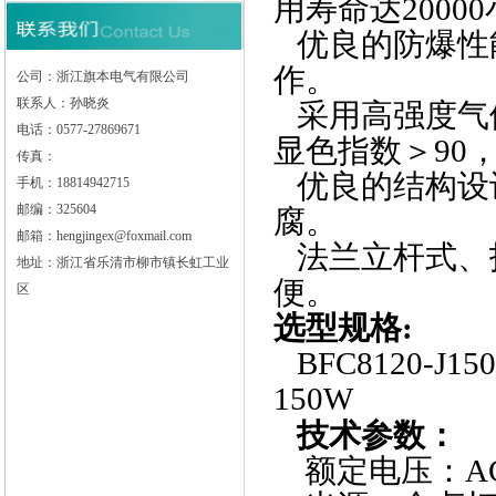
用寿命达2000
优良的防爆性
作。
公司：浙江旗本电气有限公司
联系人：孙晓炎
采用高强度气
电话：0577-27869671
显色指数＞90，
传真：
优良的结构设
手机：18814942715
邮编：325604
腐。
邮箱：hengjingex@foxmail.com
法兰立杆式、
地址：浙江省乐清市柳市镇长虹工业
便。
区
选型规格:
BFC8120-
150W
技术参数：
额定电压：AC