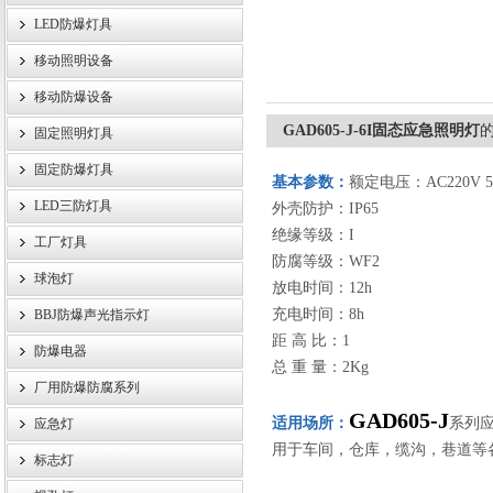
LED防爆灯具
移动照明设备
浙江旗本电气有限公司
移动防爆设备
GAD605-J-6I固态应急照明灯
固定照明灯具
固定防爆灯具
基本参数：
额定电压：AC220V 5
LED三防灯具
外壳防护：IP65
绝缘等级：I
工厂灯具
防腐等级：WF2
球泡灯
放电时间：12h
充电时间：8h
BBJ防爆声光指示灯
距 高 比：1
防爆电器
总 重 量：2Kg
厂用防爆防腐系列
GAD605-J
适用场所：
系列
应急灯
用于车间，仓库，缆沟，巷道等
标志灯