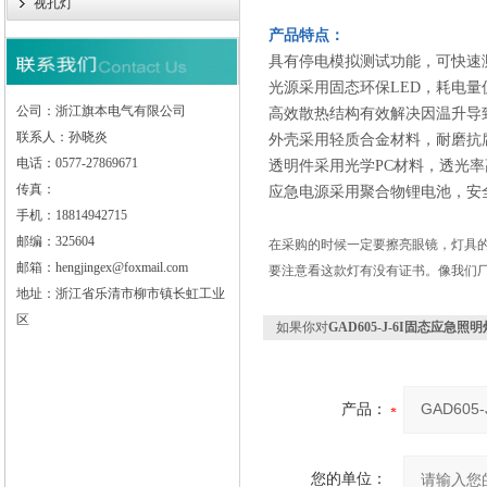
视孔灯
产品特点：
具有停电模拟测试功能，可快速
光源采用固态环保LED，耗电量
公司：浙江旗本电气有限公司
高效散热结构有效解决因温升导致
联系人：孙晓炎
外壳采用轻质合金材料，耐磨抗
电话：0577-27869671
透明件采用光学PC材料，透光
传真：
应急电源采用聚合物锂电池，安
手机：18814942715
邮编：325604
在采购的时候一定要擦亮眼镜，灯具
邮箱：hengjingex@foxmail.com
要注意看这款灯有没有证书。像我们厂
地址：浙江省乐清市柳市镇长虹工业
区
如果你对
GAD605-J-6I固态应急照明
产品：
您的单位：