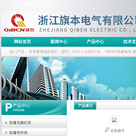
网站首页
新闻中心
产品中心
技术支
热门产品：
自带蓄电池应急灯（壁灯）FAD-S-J100XJ-BJ
TBF901防爆电筒
栏式无极灯
G9960-W120W长寿无极工厂灯,三防无极灯
150w/220v防水
防爆泛光灯
产品展示
防爆无极灯具
点击放大
防爆管件类