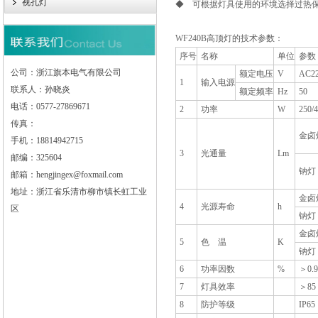
视孔灯
◆ 可根据灯具使用的环境选择过热
WF240B高顶灯的技术参数：
序号
名称
单位
参数
公司：浙江旗本电气有限公司
额定电压
V
AC2
1
输入电源
联系人：孙晓炎
额定频率
Hz
50
电话：0577-27869671
2
功率
W
250
传真：
金卤
手机：18814942715
3
光通量
Lm
邮编：325604
钠灯
邮箱：hengjingex@foxmail.com
地址：浙江省乐清市柳市镇长虹工业
金卤
4
光源寿命
h
区
钠灯
金卤
5
色 温
K
钠灯
6
功率因数
%
＞0.9
7
灯具效率
＞85
8
防护等级
IP65