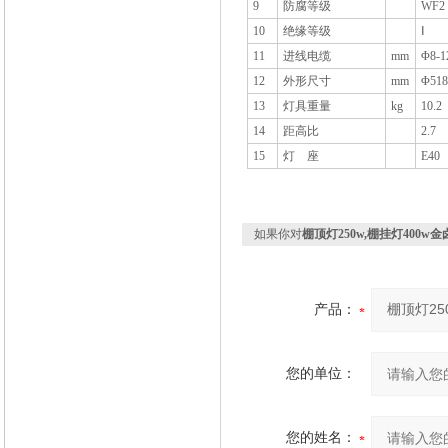
9
防腐等级
WF2
10
绝缘等级
Ⅰ
11
进线电缆
mm
Φ8-1
12
外形尺寸
mm
Φ518
13
灯具重量
kg
10.2
14
距高比
2.7
15
灯 座
E40
如果你对
棚顶灯250w,棚挂灯400w金
产品：
您的单位：
您的姓名：