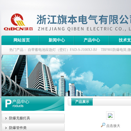
网站首页
新闻中心
产品中心
技术支
热门产品：
自带蓄电池应急灯（壁灯）FAD-S-J100XJ-BJ
TBF901防爆电筒
栏式无极灯
G9960-W120W长寿无极工厂灯,三防无极灯
150w/220v防水
防爆泛光灯
产品展示
防爆无极灯具
点击放大
防爆管件类