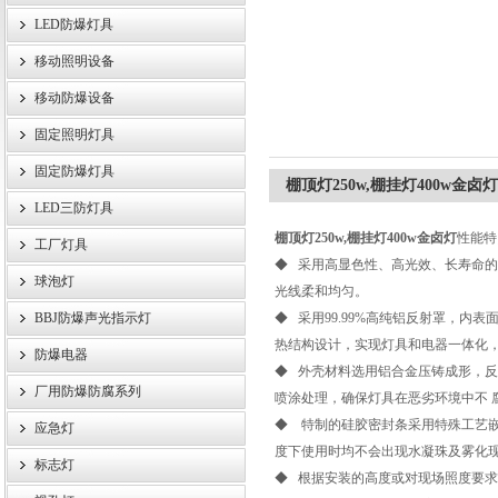
LED防爆灯具
移动照明设备
浙江旗本电气有限公司
移动防爆设备
固定照明灯具
固定防爆灯具
棚顶灯250w,棚挂灯400w金卤灯
LED三防灯具
棚顶灯250w,棚挂灯400w金卤灯
性能特
工厂灯具
◆ 采用高显色性、高光效、长寿命的
球泡灯
光线柔和均匀。
BBJ防爆声光指示灯
◆ 采用99.99%高纯铝反射罩，内
热结构设计，实现灯具和电器一体化
防爆电器
◆ 外壳材料选用铝合金压铸成形，
厂用防爆防腐系列
喷涂处理，确保灯具在恶劣环境中不 
◆ 特制的硅胶密封条采用特殊工艺
应急灯
度下使用时均不会出现水凝珠及雾化
标志灯
◆ 根据安装的高度或对现场照度要