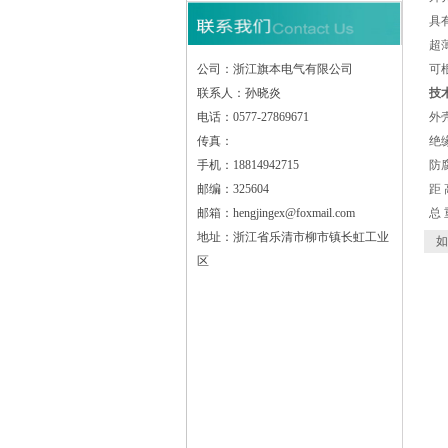
具
超
公司：浙江旗本电气有限公司
可
联系人：孙晓炎
技
电话：0577-27869671
外壳
传真：
绝
手机：18814942715
防
邮编：325604
距 
邮箱：hengjingex@foxmail.com
总 
地址：浙江省乐清市柳市镇长虹工业
如
区