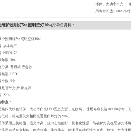
环保、大功率白光LED
用寿命长达100000
免维护照明灯5w,照明壁灯10w
的详细资料：
维护照明灯5w,照明壁灯10w
牌: 旗本电气
: NFC9178
年限: 3年
色分类: 普通款 应急款
类型: LED
个数: 5个
具是否带光源: 带光源
: 220v
能特点：
用第四代绿色环保、大功率白光LED固态光源，光效高， 使用寿命长达100000小时
能低耗，耗电量仅为相同光通量白炽灯的20%。
明件采用三菱树脂，透光率高，抗冲击性能好，抗老化性强，能确保灯具在恶劣的环
壳采用轻质合金材料，耐磨抗腐，防水防尘，能满足各种环境的仓库、地沟、室内使