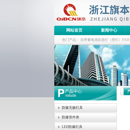
网站首页
新闻中心
热门产品：
自带蓄电池应急灯（壁灯）FAD-S-J
栏式无极灯
G9960-W120W长寿无极工厂
防爆泛光灯
防爆无极灯具
防爆管件类
LED防爆灯具