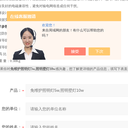
有良好的电磁兼容性，避免对输电网络造成任何干扰。
薄设计，结构紧凑、体积小、重量轻，简捷轻便。
根据安装场所的环境和使用需要，选择壁挂式、座式、 嵌入式任意一种安装方式
欢迎您！
术参数：
来自局域网的朋友！有什么可以帮助您的
防护：IP65
吗？
缘等级：I
腐等级：WF2
高 比：1
重 量：0.38Kg
果你对
免维护照明灯5w,照明壁灯10w
感兴趣，想了解更详细的产品信息，填写下表直
产品：
您的单位：
您的姓名：