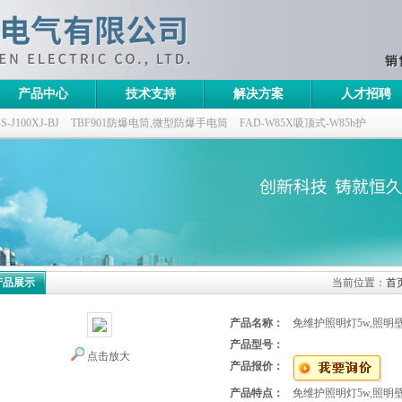
产品中心
技术支持
解决方案
人才招聘
100XJ-BJ
TBF901防爆电筒,微型防爆手电筒
FAD-W85X吸顶式-W85h护
灯,三防无极灯
150w/220v防水防尘防震户外投光灯
GTD5130-L400,400w/220v
产品展示
当前位置：
首
产品名称：
免维护照明灯5w,照明壁
产品型号：
点击放大
产品报价：
产品特点：
免维护照明灯5w,照明