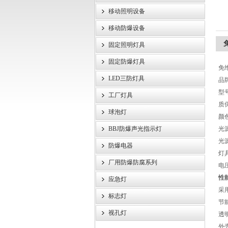
移动照明设备
浙江旗本电气有限公司
移动防爆设备
固定照明灯具
固定防爆灯具
免
LED三防灯具
品
型号
工厂灯具
质保
球泡灯
颜
BBJ防爆声光指示灯
光源
光源
防爆电器
灯
厂用防爆防腐系列
电压
性
应急灯
采
标志灯
节
视孔灯
透
外