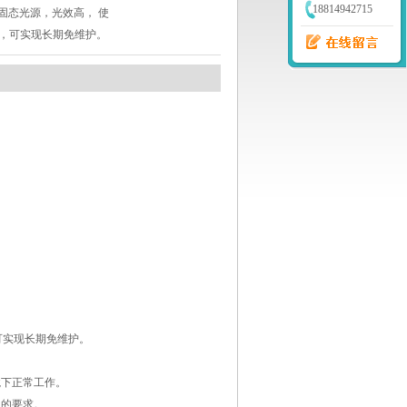
18814942715
固态光源，光效高， 使
小时，可实现长期免维护。
，可实现长期免维护。
境下正常工作。
用的要求。