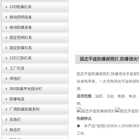
LED防爆灯具
移动照明设备
浙江旗本电气有限公司
移动防爆设备
固定照明灯具
固定防爆灯具
LED三防灯具
固态手提防爆探照灯,防爆强光
工厂灯具
固态手提防爆探照灯,防爆强光手提探
球泡灯
自放电率低，一次充电强光可连续浙8
BBJ防爆声光指示灯
用。
适用范围
：油田、冶金、铁路、电业、
防爆电器
明。
厂用防爆防腐系列
性能特点
应急灯
◆ 本产品*按照GB3836.1-2010
标志灯
工作。