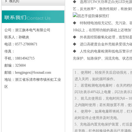
视孔灯
◆ 选用3只3W大功率正白光LED
艺，反光效率*，散热性能好，有效保护
◆ 特制锂电池组无记忆、无污染、容
公司：浙江旗本电气有限公司
16h以上，在照明功能的基础上还增
联系人：孙晓炎
◆ 外表面经阳极氧化处理，造型轻
电话：0577-27869671
◆ 进口高硬度合金外壳能承受强力碰
传真：
◆ 人性化的电量检测和低电压警示
手机：18814942715
充保护、短路保护、涓流充电、状态
邮编：325604
邮箱：hengjingex@foxmail.com
1 、使用时，轻按开关后启动强光
进入关闭，如此循环操作。
地址：浙江省乐清市柳市镇长虹工业
2 、若需检测电池电量时：在关闭档
区
闪3次表示40%以上电量，闪2次表示
3 、前几次使用后，充电时间为8～
之内随时使用；若长期放置不用，使
4 、使用中，如果电量即将耗尽，灯
此时应停止使用并及时充电。
5、充电器内置充电保护装置，灯后
在充电，红色转换绿色表示已充满电