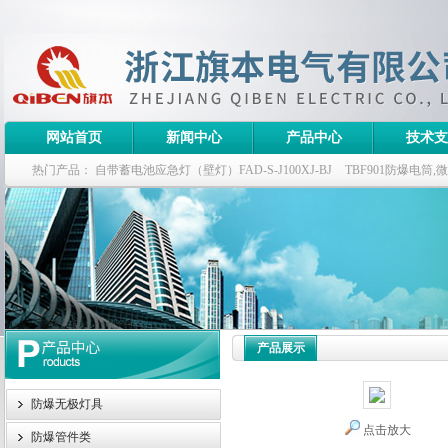
网站首页
新闻中心
产品中心
技术支
热门产品：
自带蓄电池应急灯（壁灯）FAD-S-J100XJ-BJ
TBF901防爆电筒
栏式无极灯
G9960-W120W长寿无极工厂灯,三防无极灯
150w/220v防水
防爆泛光灯
产品展示
防爆无极灯具
点击放大
防爆管件类