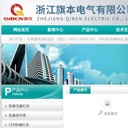
网站首页
新闻中心
产品中心
技术支
热门产品：
自带蓄电池应急灯（壁灯）FAD-S-J100XJ-BJ
TBF901防爆电筒
栏式无极灯
G9960-W120W长寿无极工厂灯,三防无极灯
150w/220v防水
防爆泛光灯
产品展示
防爆无极灯具
点击放大
防爆管件类
LED防爆灯具