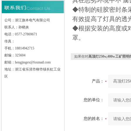
具在恶劣环境中不 腐
◆特制的硅胶密封条
有效提高了灯具的透
公司：浙江旗本电气有限公司
◆根据安装的高度或
联系人：孙晓炎
电话：0577-27869671
罩。
传真：
手机：18814942715
邮编：325604
如果你对
高顶灯250w,400w工矿照
邮箱：hengjingex@foxmail.com
地址：浙江省乐清市柳市镇长虹工业
区
产品：
您的单位：
您的姓名：