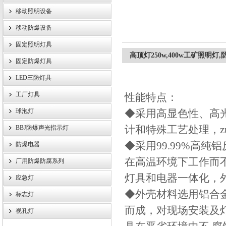
移动照明设备
浙江旗本电气有限公司
移动防爆设备
固定照明灯具
高顶灯250w,400w工矿照明灯
固定防爆灯具
LED三防灯具
工厂灯具
性能特点：
球泡灯
◆采用高显色性、高
计和特殊工艺处理，z
BBJ防爆声光指示灯
◆采用99.99%高
防爆电器
在高温环境下工作而
厂用防爆防腐系列
灯具和电器一体化，
应急灯
◆外壳材料选用铝合
标志灯
而成，对现场安装及
视孔灯