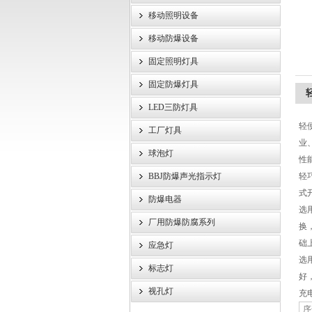
移动照明设备
浙江旗本电气有限公司
移动防爆设备
固定照明灯具
固定防爆灯具
LED三防灯具
轻
工厂灯具
业
球泡灯
性
BBJ防爆声光指示灯
轻
式
防爆电器
选
厂用防爆防腐系列
换
础
应急灯
选
标志灯
好
视孔灯
充
序