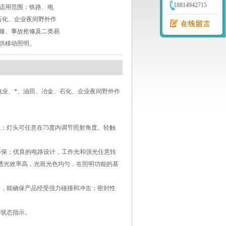
18814942715
适用范围：铁路、电
石化、企业夜间野外作
修、事故抢修及二类易
供移动照明。
电业、*、油田、冶金、石化、企业夜间野外作
；灯头可任意在75度内调节照射角度。轻触
节能环保；优良的电路设计，工作光和强光任意转
，透光效率高，光斑光色均匀，在照明功能的基
料，能确保产品经受强力碰撞和冲击；密封性
、状态指示。