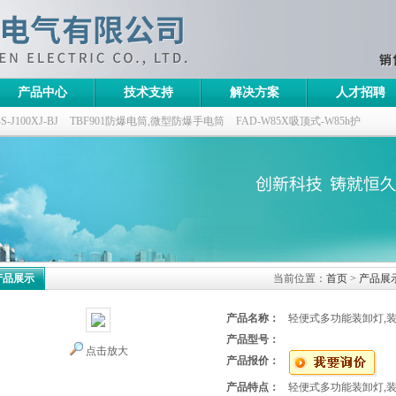
产品中心
技术支持
解决方案
人才招聘
100XJ-BJ
TBF901防爆电筒,微型防爆手电筒
FAD-W85X吸顶式-W85h护
灯,三防无极灯
150w/220v防水防尘防震户外投光灯
GTD5130-L400,400w/220v
产品展示
当前位置：
首页
>
产品展
产品名称：
轻便式多功能装卸灯,
产品型号：
点击放大
产品报价：
产品特点：
轻便式多功能装卸灯,