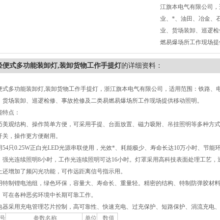
江旗本电气有限公司，
业、*、油田、冶金、
业、货场装卸、巡逻检
燃易爆场所工作现场提
轻便式多功能装卸灯,装卸货物工作手提灯
的详细资料：
便式多功能装卸灯,装卸货物工作手提灯，浙江旗本电气有限公司，适用范围：铁路、
、货场装卸、巡逻检修、事故抢修及二类易燃易爆场所工作现场提供移动照明。
能特点：
巧美观结构、操作简单方便，可采用手提、台面放置、磁力吸附、吊挂照明等多种方式
开关，操作更方便耐用。
用54只0.25W正白光LED光源串联使用，光效*、耗能极少、寿命长达10万小时、
，强光连续照明8小时，工作光连续照明可达16小时。灯罩采用高科技表面处理工艺
上还增加了频闪光功能，可作远距离信号指示用。
用特制锂电池组，绿色环保，容量大、寿命长、重量轻。精密的结构、特制防弹胶材
，可在各种恶劣环境中长期可靠工作。
电器采用充电管理芯片控制，高可靠性、快速充电、过充保护、短路保护、涓流充电
号
参数名称
单位
数值