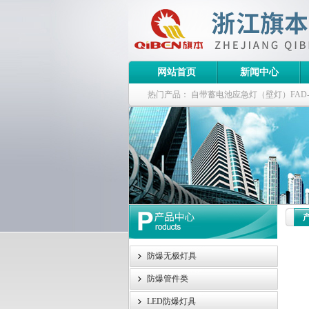
网站首页
新闻中心
热门产品：
自带蓄电池应急灯（壁灯）FAD-S-J
栏式无极灯
G9960-W120W长寿无极工厂
防爆泛光灯
防爆无极灯具
防爆管件类
LED防爆灯具