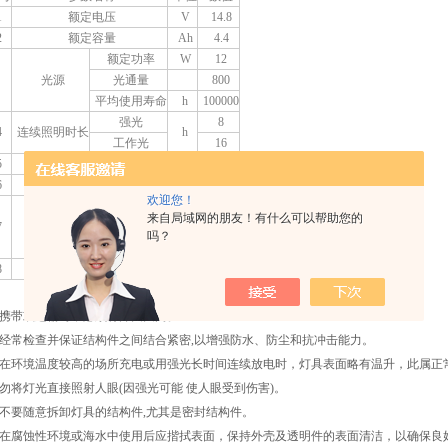
1
额定电压
V
14.8
2
额定容量
Ah
4.4
额定功率
W
12
光源
光通量
800
平均使用寿命
h
100000
强光
8
4
连续照明时长
h
工作光
16
5
充电时间
h
8
6
电池使用寿命
循环
约
1000
欢迎您！
长
160
来自局域网的朋友！有什么可以帮助您的
7
外形尺寸
宽
mm
130
吗？
高
270
8
重量
kg
1.45
、携带或运输时，必须将开关关闭。
、经常检查并保证结构件之间结合紧密,以增强防水、防尘和抗冲击能力。
、在环境温度较高的场所充电或用强光长时间连续放电时，灯具表面略有温升，此属正
、勿将灯光直接照射人眼(因强光可能 使人眼受到伤害)。
、不要随意拆卸灯具的结构件,尤其是密封结构件。
、在腐蚀性环境或海水中使用后应揩拭表面，保持外壳及透明件的表面清洁，以确保良