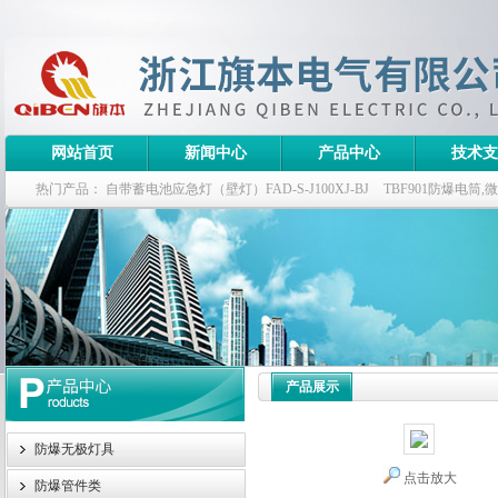
网站首页
新闻中心
产品中心
技术支
热门产品：
自带蓄电池应急灯（壁灯）FAD-S-J100XJ-BJ
TBF901防爆电筒
栏式无极灯
G9960-W120W长寿无极工厂灯,三防无极灯
150w/220v防水
防爆泛光灯
产品展示
防爆无极灯具
点击放大
防爆管件类