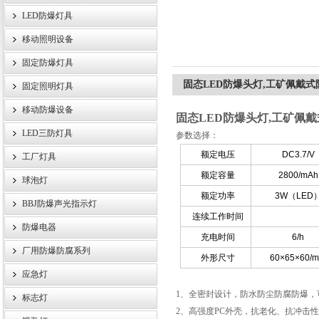
LED防爆灯具
移动照明设备
浙江旗本电气有限公司
固定防爆灯具
固态LED防爆头灯,工矿佩戴
固定照明灯具
移动防爆设备
固态LED防爆头灯,工矿佩
LED三防灯具
参数选择：
额定电压
DC3.7/V
工厂灯具
额定容量
2800/mAh
球泡灯
额定功率
3W（LED
BBJ防爆声光指示灯
连续工作时间
防爆电器
充电时间
6/h
厂用防爆防腐系列
外形尺寸
60×65×60/
应急灯
1
、全密封设计，防水防尘防腐防爆，
标志灯
2
、高强度PC外壳，抗老化、抗冲击