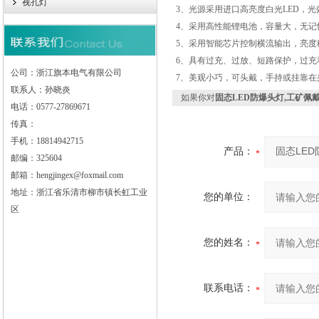
视孔灯
3
、光源采用进口高亮度白光LED，光
4
、采用高性能锂电池，容量大，无记
5
、采用智能芯片控制横流输出，亮度
6
、具有过充、过放、短路保护，过充
公司：浙江旗本电气有限公司
7
、美观小巧，可头戴，手持或挂靠在
联系人：孙晓炎
如果你对
固态LED防爆头灯,工矿佩
电话：0577-27869671
传真：
手机：18814942715
产品：
邮编：325604
邮箱：hengjingex@foxmail.com
地址：浙江省乐清市柳市镇长虹工业
您的单位：
区
您的姓名：
联系电话：