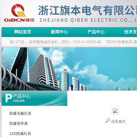
网站首页
新闻中心
产品中心
技术支
热门产品：
自带蓄电池应急灯（壁灯）FAD-S-J100XJ-BJ
TBF901防爆电筒
栏式无极灯
G9960-W120W长寿无极工厂灯,三防无极灯
150w/220v防水
防爆泛光灯
产品展示
防爆无极灯具
点击放大
防爆管件类
LED防爆灯具