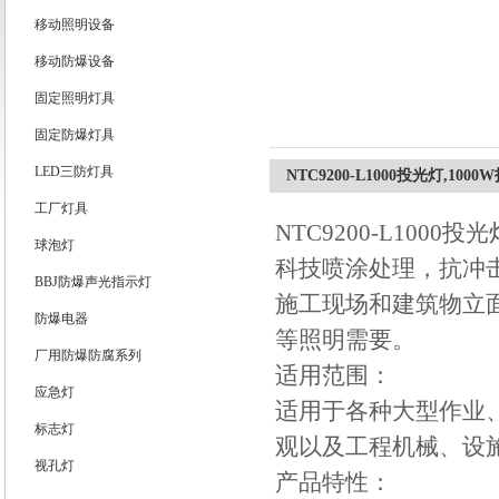
移动照明设备
浙江旗本电气有限公司
移动防爆设备
固定照明灯具
固定防爆灯具
LED三防灯具
NTC9200-L1000投光灯,100
工厂灯具
NTC9200-L100
球泡灯
科技喷涂处理，抗冲
BBJ防爆声光指示灯
施工现场和建筑物立
防爆电器
等照明需要。
厂用防爆防腐系列
适用范围：
应急灯
适用于各种大型作业
标志灯
观以及工程机械、设
视孔灯
产品特性：