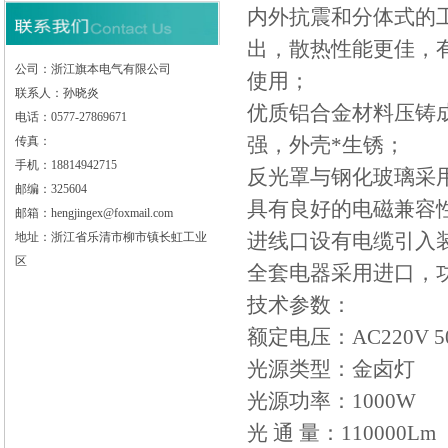
内外抗震和分体式的工业
出，散热性能更佳，
公司：浙江旗本电气有限公司
使用；
联系人：孙晓炎
优质铝合金材料压铸
电话：0577-27869671
强，外壳*生锈；
传真：
手机：18814942715
反光罩与钢化玻璃采用
邮编：325604
具有良好的电磁兼容
邮箱：hengjingex@foxmail.com
进线口设有电缆引入装
地址：浙江省乐清市柳市镇长虹工业
区
全套电器采用进口，功
技术参数：
额定电压：AC220V 5
光源类型：金卤灯
光源功率：1000W
光 通 量：110000Lm