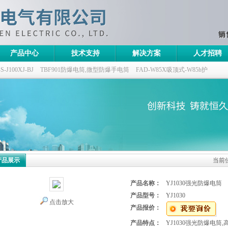
产品中心
技术支持
解决方案
人才招聘
100XJ-BJ
TBF901防爆电筒,微型防爆手电筒
FAD-W85X吸顶式-W85h护
灯,三防无极灯
150w/220v防水防尘防震户外投光灯
GTD5130-L400,400w/220v
产品展示
当前
产品名称：
YJ1030强光防爆电筒
产品型号：
YJ1030
点击放大
产品报价：
产品特点：
YJ1030强光防爆电筒