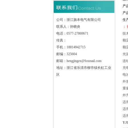
产
产
公司：浙江旗本电气有限公司
生
联系人：孙晓炎
： 
电话：0577-27869671
技
传真：
额定
手机：18814942715
额定
邮编：325604
光源
邮箱：hengjingex@foxmail.com
连续
地址：浙江省乐清市柳市镇长虹工业
充电
区
电池
外形
重量
外壳
适
适
适
YJ