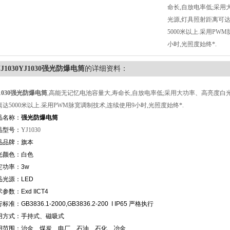
命长,自放电率低;采用
光源,灯具照射距离可达
5000米以上.采用PW
小时,光照度始终*.
YJ1030YJ1030强光防爆电筒
的详细资料：
1030强光防爆电筒
,高能无记忆电池容量大,寿命长,自放电率低;采用大功率、高亮度白光
离达5000米以上.采用PWM脉宽调制技术,连续使用9小时,光照度始终*.
品名称：
强光防爆电筒
品型号：
YJ1030
品品牌：旗本
光颜色：白色
定功率：3w
品光源：LED
参数：Exd IICT4
标准：GB3836.1-2000,GB3836.2-200 I IP65 严格执行
用方式：手持式、磁吸式
用范围：治金、煤炭、电厂、石油、石化、冶金