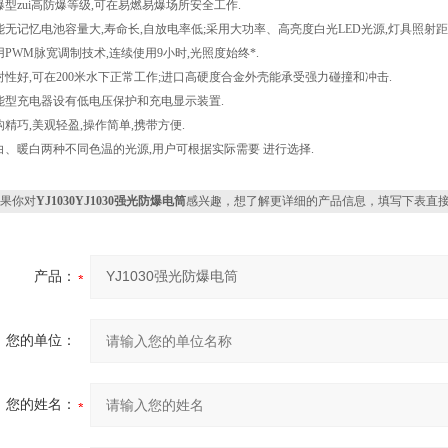
爆型zui高防爆等级,可在易燃易爆场所安全工作.
能无记忆电池容量大,寿命长,自放电率低;采用大功率、高亮度白光LED光源,灯具照射距离可
用PWM脉宽调制技术,连续使用9小时,光照度始终*.
封性好,可在200米水下正常工作;进口高硬度合金外壳能承受强力碰撞和冲击.
能型充电器设有低电压保护和充电显示装置.
构精巧,美观轻盈,操作简单,携带方便.
白、暖白两种不同色温的光源,用户可根据实际需要 进行选择.
果你对
YJ1030YJ1030强光防爆电筒
感兴趣，想了解更详细的产品信息，填写下表直
产品：
您的单位：
您的姓名：