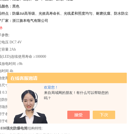
品颜色：黑色
品特点：防爆zui高等级、光效高寿命长、光线柔和照度均匀、耐磨抗腐、防水防尘
产厂家：浙江旗本电气有限公司
孙
术参数:
电压 DC7.4V
容量 2Ah
(LED)连续使用寿命 ≥100000
放电时间 ≥9h
时间 4h
使用寿命 约1000(循环)
尺寸 φ40×208mm
欢迎您！
 0.3kg
来自局域网的朋友！有什么可以帮助您的
吗？
防护等级 IP68(200米)
用场所:
用于各种易燃易爆场所及水下作业移动照明.
用于电力、冶金、石油、石化、消防及各工矿企业等作户内外移动照明.
1030强光防爆电筒
结构特性: