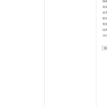
隔
高
采
密
智
结
冷
如