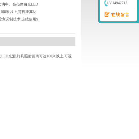
18814942715
大功率、高亮度白光LED
100米以上,可视距离达
M脉宽调制技术,连续使用9
LED光源,灯具照射距离可达100米以上,可视