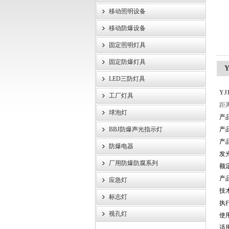
移动照明设备
浙江旗本电气有限公司
移动防爆设备
固定照明灯具
固定防爆灯具
LED三防灯具
YJ
工厂灯具
距
球泡灯
产
BBJ防爆声光指示灯
产
产
防爆电器
发
厂用防爆防腐系列
额
产
应急灯
技术
标志灯
执行
视孔灯
使
适