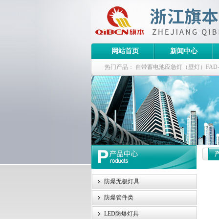
网站首页
新闻中心
热门产品：
自带蓄电池应急灯（壁灯）FAD-S-J
栏式无极灯
G9960-W120W长寿无极工厂
防爆泛光灯
防爆无极灯具
防爆管件类
LED防爆灯具