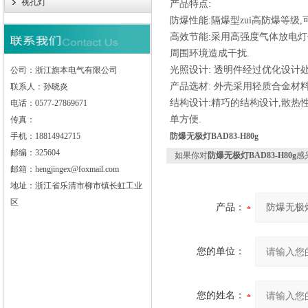
视孔灯
产品特点:
防爆性能:隔爆型zui高防爆等级
高效节能:采用高强度气体放电灯作
周围环境造成干扰.
光照设计: 透明件经过优化设计
公司：浙江旗本电气有限公司
产品选材: 外壳采用轻质合金材
联系人：孙晓炎
结构设计:精巧的结构设计,散热
电话：0577-27869671
单方便.
传真：
手机：18814942715
防爆无极灯BAD83-H80g
邮编：325604
如果你对
防爆无极灯BAD83-H80g
感
邮箱：hengjingex@foxmail.com
地址：浙江省乐清市柳市镇长虹工业
区
产品：
您的单位：
您的姓名：