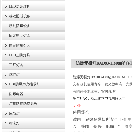
LED防爆灯具
移动照明设备
浙江旗本电气有限公司
移动防爆设备
固定照明灯具
固定防爆灯具
LED三防灯具
防爆无极灯BAD83-H80g
的详
工厂灯具
球泡灯
防爆无极灯BAD83-H80g
,BAD83-H8
BBJ防爆声光指示灯
具有超长使用寿命、发光效率高、光线
有防震要求应在订货时说明)
防爆电器
生产厂家：浙江旗本电气有限公司
厂用防爆防腐系列
： 孙
使用场合:
应急灯
适用于易燃易爆场所安全工作,
标志灯
金、铁路、钢铁、船舶、*、航