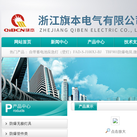
网站首页
新闻中心
产品中心
技术支
热门产品：
自带蓄电池应急灯（壁灯）FAD-S-J100XJ-BJ
TBF901防爆电筒
栏式无极灯
G9960-W120W长寿无极工厂灯,三防无极灯
150w/220v防水
防爆泛光灯
产品展示
防爆无极灯具
点击放大
防爆管件类