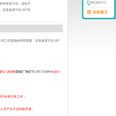
18814942715
多种安装方式，适应不
安装角度可在180°范
同工作现场的照明需要，安装角度可在180°
通过*进的配
防眩广角灯TG707-J150W
光设计
境中长期可靠工作；
工人员产生不适和疲劳感；