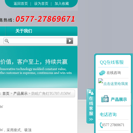
返回首页
|
设为首页
|
加入收藏
关于我们
在线咨询
：
首页
>
产品展示
>
防眩广角灯TG707-J150W
0W
0577 27869671
150W，采用座式、吸顶