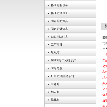
移动照明设备
浙江旗本电气有限公司
移动防爆设备
固定照明灯具
固定防爆灯具
LED三防灯具
防眩
范
工厂灯具
生
球泡灯
： 
BBJ防爆声光指示灯
产
光
防爆电器
和
厂用防爆防腐系列
结
采
应急灯
采
标志灯
灯
视孔灯
透
采