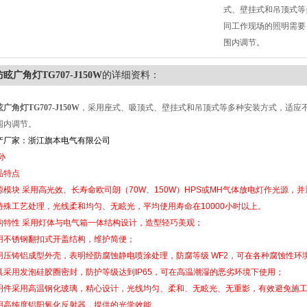
式、壁挂式和吊顶式等
同工作现场的照明需要，
围内调节。
防眩广角灯TG707-J150W
的详细资料：
广角灯TG707-J150W
，采用座式、吸顶式、壁挂式和吊顶式等多种安装方式，适应不
围内调节。
产厂家：浙江旗本电气有限公司
孙
品特点
源模块 采用高光效、长寿命欧司朗（70W、150W）HPS或MH气体放电灯作光源，并
特殊工艺处理，光线柔和均匀、无眩光，平均使用寿命在10000小时以上。
构特性 采用灯体与电气箱一体结构设计，造型轻巧美观；
用不锈钢翻扣式开盖结构，维护简便；
用压铸铝成型外壳，表明经防腐蚀静电喷涂处理，防腐等级 WF2，可在各种腐蚀性环
具采用发泡硅胶圈密封，防护等级达到IP65，可在高温潮湿的恶劣环境下使用；
明件采用高温钢化玻璃，精心设计，光线均匀、柔和、无眩光、无重影，有效避免施
用高纯度铝阳氧化反射器，提供的光学效能。