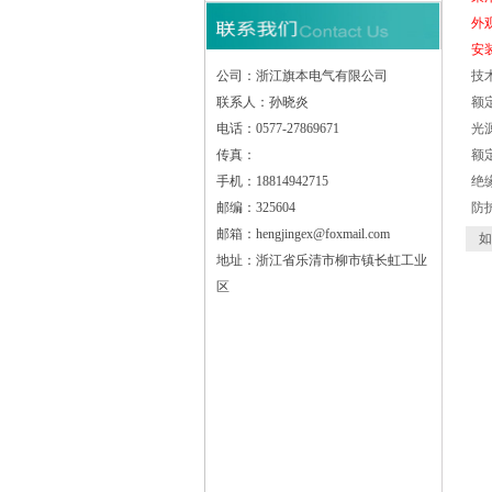
外
安
公司：浙江旗本电气有限公司
技
联系人：孙晓炎
额定
电话：0577-27869671
光源
传真：
额定
手机：18814942715
绝缘
邮编：325604
防护
邮箱：hengjingex@foxmail.com
如
地址：浙江省乐清市柳市镇长虹工业
区