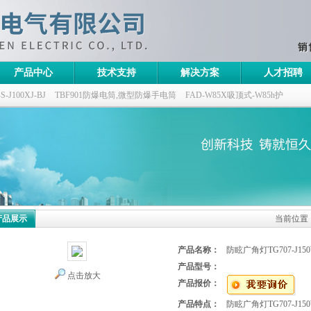
产品中心
技术支持
解决方案
人才招聘
100XJ-BJ
TBF901防爆电筒,微型防爆手电筒
FAD-W85X吸顶式-W85h护
灯,三防无极灯
150w/220v防水防尘防震户外投光灯
GTD5130-L400,400w/220v
产品展示
当前位置
产品名称：
防眩广角灯TG707-J15
产品型号：
点击放大
产品报价：
产品特点：
防眩广角灯TG707-J