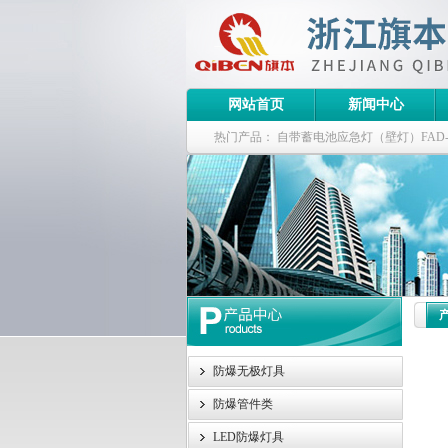
网站首页
新闻中心
热门产品：
自带蓄电池应急灯（壁灯）FAD-S-J
栏式无极灯
G9960-W120W长寿无极工厂
防爆泛光灯
防爆无极灯具
防爆管件类
LED防爆灯具