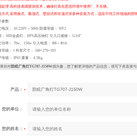
观处理 高科技表面喷涂技术，确保灯具在恶劣环境中使用*、不生锈。
装方式 采用座式、吸顶式、壁挂式和吊顶式等多种安装方式，适应不同工作现场的照明
术参数
电压： AC220V～50Hz 防腐等级： WF2
： MH金卤灯、HPS高压钠灯 引入口规格： G3/4”
功率： 70w、150w 引入电缆： Ф8～Ф14
等级： Ⅰ 外形尺寸： 340×270×193
等级： IP65 重量： 4.5Kg
果你对
防眩广角灯TG707-J150W
感兴趣，想了解更详细的产品信息，填写下表直接与
产品：
您的单位：
您的姓名：