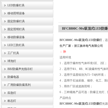
LED防爆灯具
移动照明设备
浙江旗本电气有限公司
固定防爆灯具
BFC8800C-90x吸顶式LED防
固定照明灯具
移动防爆设备
BFC8800C-90x吸顶式LED防爆灯
，适
LED三防灯具
生产厂家：浙江旗本电气有限公司
： 孙
工厂灯具
适用环境
球泡灯
1．适用于爆炸性气体环境1区、2区；
BBJ防爆声光指示灯
2．适用于ⅡA、ⅡB、ⅡC级爆炸性气体
3．适用于温度组别为T1~T4的环境；
防爆电器
4．适用于石油采炼、储存、化工、
厂用防爆防腐系列
5．用作厂区或道路照明；
6．三种规格产品可选：防爆泛光灯、
应急灯
产品特点
标志灯
BFC8800C-90x吸顶式LED防爆灯
光源