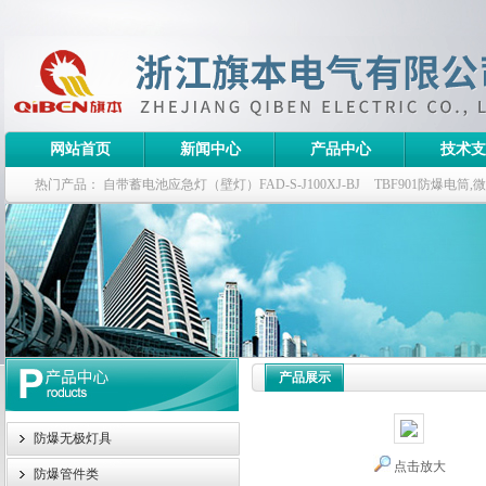
网站首页
新闻中心
产品中心
技术支
热门产品：
自带蓄电池应急灯（壁灯）FAD-S-J100XJ-BJ
TBF901防爆电筒
栏式无极灯
G9960-W120W长寿无极工厂灯,三防无极灯
150w/220v防水
防爆泛光灯
产品展示
防爆无极灯具
点击放大
防爆管件类