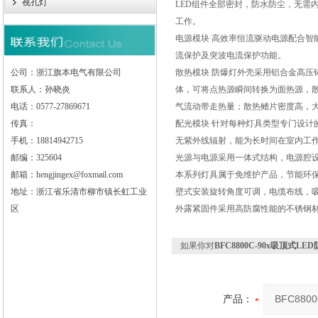
视孔灯
LED组件全部密封，防水防尘，无需
工作。
电源模块 高效率恒流驱动电源配合智
流保护及突波电流保护功能。
公司：浙江旗本电气有限公司
散热模块 防爆灯外壳采用铝合金高
联系人：孙晓炎
体，可将点热源瞬间转换为面热源，
电话：0577-27869671
气流动带走热量；散热鳍片密度高，大
传真：
配光模块 针对每种灯具类型专门设计
手机：18814942715
无紫外线辐射，能为长时间在室内工
邮编：325604
光源与电源采用一体式结构，电源腔
邮箱：hengjingex@foxmail.com
本系列灯具属于免维护产品，节能环
地址：浙江省乐清市柳市镇长虹工业
壁式安装旋转角度可调，电缆布线，
区
外露紧固件采用高防腐性能的不锈钢
如果你对
BFC8800C-90x吸顶式LE
产品：