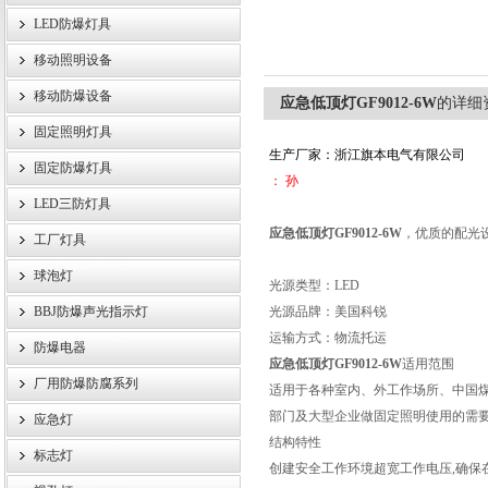
LED防爆灯具
移动照明设备
浙江旗本电气有限公司
移动防爆设备
应急低顶灯GF9012-6W
的详细
固定照明灯具
生产厂家：浙江旗本电气有限公司
固定防爆灯具
： 孙
LED三防灯具
应急低顶灯GF9012-6W
，优质的配光
工厂灯具
球泡灯
光源类型：LED
BBJ防爆声光指示灯
光源品牌：美国科锐
运输方式：物流托运
防爆电器
应急低顶灯GF9012-6W
适用范围
厂用防爆防腐系列
适用于各种室内、外工作场所、中国煤
部门及大型企业做固定照明使用的需
应急灯
结构特性
标志灯
创建安全工作环境超宽工作电压,确保