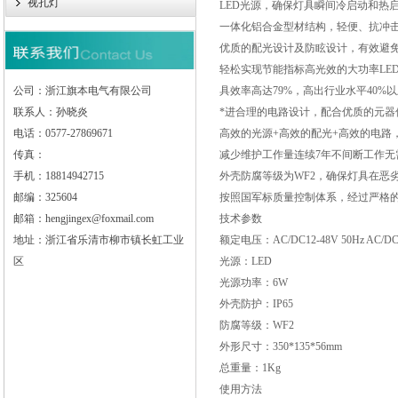
视孔灯
LED光源，确保灯具瞬间冷启动和热
一体化铝合金型材结构，轻便、抗冲
优质的配光设计及防眩设计，有效避
轻松实现节能指标高光效的大功率LED
公司：浙江旗本电气有限公司
具效率高达79%，高出行业水平40%
联系人：孙晓炎
*进合理的电路设计，配合优质的元器
电话：0577-27869671
高效的光源+高效的配光+高效的电路
传真：
减少维护工作量连续7年不间断工作无
手机：18814942715
外壳防腐等级为WF2，确保灯具在恶
邮编：325604
按照国军标质量控制体系，经过严格
邮箱：hengjingex@foxmail.com
技术参数
地址：浙江省乐清市柳市镇长虹工业
额定电压：AC/DC12-48V 50Hz AC/DC8
区
光源：LED
光源功率：6W
外壳防护：IP65
防腐等级：WF2
外形尺寸：350*135*56mm
总重量：1Kg
使用方法