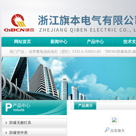
网站首页
新闻中心
产品中心
技术支
热门产品：
自带蓄电池应急灯（壁灯）FAD-S-J100XJ-BJ
TBF901防爆电筒
栏式无极灯
G9960-W120W长寿无极工厂灯,三防无极灯
150w/220v防水
防爆泛光灯
产品展示
防爆无极灯具
点击放大
防爆管件类