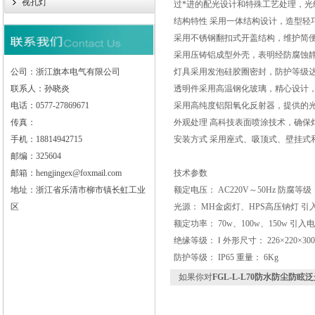
视孔灯
过*进的配光设计和特殊工艺处理，光
结构特性 采用一体结构设计，造型轻
采用不锈钢翻扣式开盖结构，维护简
采用压铸铝成型外壳，表明经防腐蚀静
公司：浙江旗本电气有限公司
灯具采用发泡硅胶圈密封，防护等级达
联系人：孙晓炎
透明件采用高温钢化玻璃，精心设计
电话：0577-27869671
采用高纯度铝阳氧化反射器，提供的
传真：
外观处理 高科技表面喷涂技术，确保
手机：18814942715
安装方式 采用座式、吸顶式、壁挂式
邮编：325604
邮箱：hengjingex@foxmail.com
技术参数
地址：浙江省乐清市柳市镇长虹工业
额定电压： AC220V～50Hz 防腐等级：
区
光源： MH金卤灯、HPS高压钠灯 引入口
额定功率： 70w、100w、150w 引入电
绝缘等级： Ⅰ 外形尺寸： 226×220×300
防护等级： IP65 重量： 6Kg
如果你对
FGL-L-L70防水防尘防眩