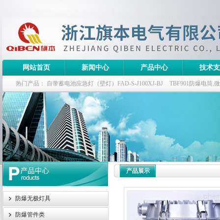
网站首页
新闻中心
产品中心
技术支
热门产品：
自带蓄电池应急灯（壁灯）FAD-S-J100XJ-BJ
TBF901防爆电筒
栏式无极灯
G9960-W120W长寿无极工厂灯,三防无极灯
150w/220v防水
防爆泛光灯
产品展示
防爆无极灯具
防爆管件类