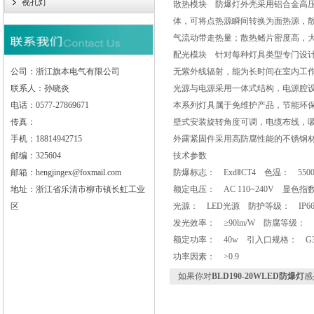
视孔灯
散热模块 防爆灯外壳采用铝合金高
体，可将点热源瞬间转换为面热源，
气流动带走热量；散热鳍片密度高，大
配光模块 针对每种灯具类型专门设
公司：浙江旗本电气有限公司
无紫外线辐射，能为长时间在室内工
联系人：孙晓炎
光源与电源采用一体式结构，电源腔
电话：0577-27869671
本系列灯具属于免维护产品，节能环
传真：
壁式安装旋转角度可调，电缆布线，
手机：18814942715
外露紧固件采用高防腐性能的不锈钢
邮编：325604
技术参数
邮箱：hengjingex@foxmail.com
防爆标志： ExdⅡCT4 色温： 550
地址：浙江省乐清市柳市镇长虹工业
额定电压： AC 110~240V 显色指数
区
光源： LED光源 防护等级： IP6
发光效率： ≥90lm/W 防腐等级： 
额定功率： 40w 引入口规格： G3/
功率因素： >0.9
如果你对
BLD190-20WLED防爆灯
感