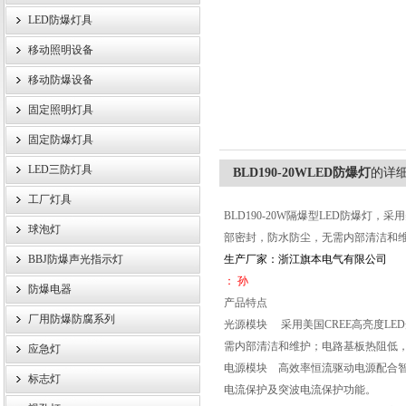
LED防爆灯具
移动照明设备
浙江旗本电气有限公司
移动防爆设备
固定照明灯具
固定防爆灯具
LED三防灯具
BLD190-20WLED防爆灯
的详
工厂灯具
BLD190-20W隔爆型LED防爆灯
球泡灯
部密封，防水防尘，无需内部清洁和
BBJ防爆声光指示灯
生产厂家：浙江旗本电气有限公司
： 孙
防爆电器
产品特点
厂用防爆防腐系列
光源模块 采用美国CREE高亮度LE
需内部清洁和维护；电路基板热阻低
应急灯
电源模块 高效率恒流驱动电源配合智
标志灯
电流保护及突波电流保护功能。