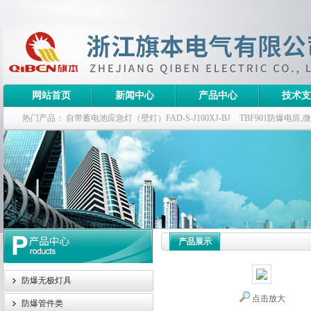
网站首页
新闻中心
产品中心
技术支
热门产品：
自带蓄电池应急灯（壁灯）FAD-S-J100XJ-BJ
TBF901防爆电筒
栏式无极灯
G9960-W120W长寿无极工厂灯,三防无极灯
150w/220v防水
防爆泛光灯
产品展示
防爆无极灯具
点击放大
防爆管件类