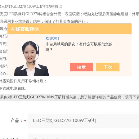
D三防灯GLD270-100W工矿灯结构特点
亮度LED防爆灯GLD270铸铝合金外壳，表面喷塑；经抛丸处理后高压静电喷塑；外
具采用专业散热设计结构，保证了灯具长寿命的运行；
璃透镜采用特制钢化玻璃，可承受7J以上耐冲击，强度高；
 可配装高亮度LED光源，性能稳定可靠；
欢迎您！
 高亮度LED光源体积小、光效高、功耗低、理论寿命长达50000小时；
来自局域网的朋友！有什么可以帮助您的
吗？
 复合型结构设计，接线腔采用增安型结构，电源连接方便快捷；
 宽电压范围，满足用户工业现场的使用要求；
 特殊设计的密封结构，产品防护等级高；
 精心设计的安装附件，安装方便快捷；
 外露紧固件采用不修钢材质；
 钢管或电缆布线。
果你对
LED三防灯GLD270-100W工矿灯
感兴趣，想了解更详细的产品信息，填写下
产品：