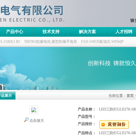
产品中心
技术支持
解决方案
人才招聘
100XJ-BJ
TBF901防爆电筒,微型防爆手电筒
FAD-W85X吸顶式-W85h护
灯,三防无极灯
150w/220v防水防尘防震户外投光灯
GTD5130-L400,400w/220v
产品展示
当前位置：
首页
产品名称：
LED三防灯GLD270-1
产品型号：
点击放大
产品报价：
产品特点：
LED三防灯GLD270-