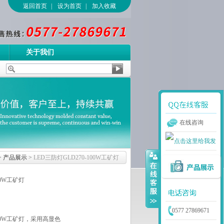
返回首页
|
设为首页
|
加入收藏
关于我们
在线咨询
>
产品展示
>
LED三防灯GLD270-100W工矿灯
00W工矿灯
0577 27869671
100W工矿灯，采用高显色