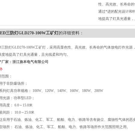
性、高光效、长寿命的
通过*进的配光设计和
地提高了灯具光通量，
LED三防灯GLD270-100W工矿灯
的详细资料：
ED三防灯GLD270-100W工矿灯，采用高显色性、高光效、长寿命的气体放电灯作光源
限度地提高了灯具光通量，且光线柔和均匀。
产厂家：浙江旗本电气有限公司
孙
用范围：
适用于非防爆场所；
系列灯具功率规格： 100W、120W、140W、160W、180W、200W
配用光源：功率型LED；
用高度： 6.0～15.0米
装间距： 10.0～25.0米
广泛应用于石油、炼油、化工、军工、船舶、电力、铁路等含有扬尘、腐蚀性气体的恶
典型场所： 石油、炼油、化工、军工、船舶、电力、铁路等场所作大范围照明之用。