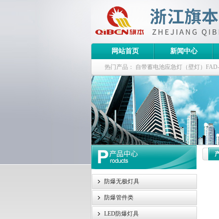
网站首页
新闻中心
热门产品：
自带蓄电池应急灯（壁灯）FAD-S-J
栏式无极灯
G9960-W120W长寿无极工厂
防爆泛光灯
防爆无极灯具
防爆管件类
LED防爆灯具