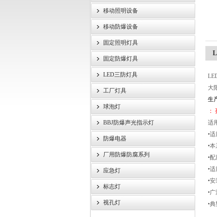
移动照明设备
浙江旗本电气有限公司
移动防爆设备
固定照明灯具
固定防爆灯具
LED三防灯具
L
大
工厂灯具
生
球泡灯
： 
BBJ防爆声光指示灯
适
•
防爆电器
•本
厂用防爆防腐系列
•
•适
应急灯
•安
标志灯
•
视孔灯
•