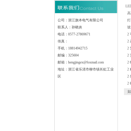
LE
高
公司：浙江旗本电气有限公司
灯
联系人：孙晓炎
玻
电话：0577-27869671
2
传真：
2
手机：18814942715
2
邮编：325604
2
邮箱：hengjingex@foxmail.com
2
地址：浙江省乐清市柳市镇长虹工业
2
区
2
2
如