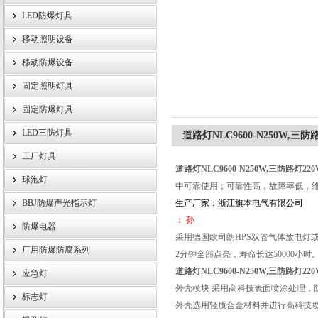
LED防爆灯具
移动照明设备
浙江旗本电气有限公司
移动防爆设备
固定照明灯具
固定防爆灯具
LED三防灯具
道路灯NLC9600-N250W,三防
工厂灯具
道路灯NLC9600-N250W,三防路灯220
球泡灯
中可靠使用；可靠性高，故障率低，维
BBJ防爆声光指示灯
生产厂家：浙江旗本电气有限公司
： 孙
防爆电器
采用德国欧司朗HPS双管气体放电灯
厂用防爆防腐系列
2分钟全部点亮，寿命长达50000小时
道路灯NLC9600-N250W,三防路灯220
应急灯
外壳模块 采用高科技表面喷涂处理，
标志灯
外壳选用轻质合金材料并进行高科技