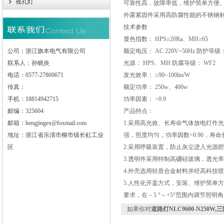
视孔灯
可靠性高，故障率低，维护简单方便。
外露紧固件采用高防腐性能的不锈钢
技术参数
显色指数： HPS≥20Ra、MH≥65
公司：浙江旗本电气有限公司
额定电压： AC 220V~50Hz 防护等级： 
联系人：孙晓炎
光源： HPS、MH 防腐等级： WF2
电话：0577-27869671
发光效率： ≥90~100lm/W
传真：
额定功率： 250w、400w
手机：18814942715
功率因素： >0.9
邮编：325604
产品特点：
邮箱：hengjingex@foxmail.com
1.采用高光效、长寿命气体放电灯作光
地址：浙江省乐清市柳市镇长虹工业
强，照度均匀，功率因数>0.90，寿命
区
2.采用呼吸装置，防止灰尘进入光源
3.透明件采用特制高硼硅玻璃，透光
4.外壳选用轻质合金材料并经高科技
5.人性化开盖方式，安装、维护简单
要求，在－5 °～+5°范围内调节照明
如果你对
道路灯NLC9600-N250W,