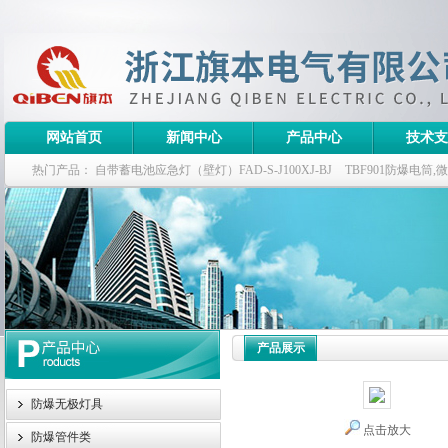
网站首页
新闻中心
产品中心
技术支
热门产品：
自带蓄电池应急灯（壁灯）FAD-S-J100XJ-BJ
TBF901防爆电筒
栏式无极灯
G9960-W120W长寿无极工厂灯,三防无极灯
150w/220v防水
防爆泛光灯
产品展示
防爆无极灯具
点击放大
防爆管件类