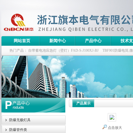
网站首页
新闻中心
产品中心
技术支
热门产品：
自带蓄电池应急灯（壁灯）FAD-S-J100XJ-BJ
TBF901防爆电筒
栏式无极灯
G9960-W120W长寿无极工厂灯,三防无极灯
150w/220v防水
防爆泛光灯
产品展示
防爆无极灯具
点击放大
防爆管件类