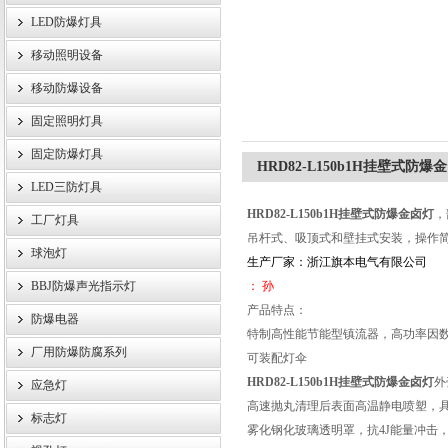
LED防爆灯具
移动照明设备
浙江旗本电气有限公司
移动防爆设备
固定照明灯具
固定防爆灯具
HRD82-L150b1H挂壁式防爆
LED三防灯具
HRD82-L150b1H挂壁式防爆金卤灯
，
工厂灯具
吊杆式、吸顶式和壁挂式安装，操作
球泡灯
生产厂家：浙江旗本电气有限公司
BBJ防爆声光指示灯
： 孙
产品特点：
防爆电器
特制高性能节能型镇流器，高功率因
厂用防爆防腐系列
可装配灯伞
HRD82-L150b1H挂壁式防爆金卤灯
外
应急灯
高速抛丸清理后表面高温静电喷塑，
标志灯
雾化钢化玻璃透明罩，抗4J能量冲击