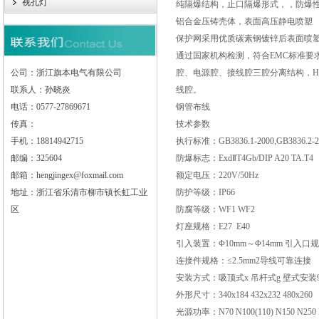
视孔灯
纯隔爆结构，止口隔爆形式，，防爆
铝合金压铸壳体，表面高压静电喷塑
保护网采用优质碳素钢镀锌后表面喷
通过国家机构检测，符合EMC标准要
公司：浙江旗本电气有限公司
腔、电源腔、接线腔三腔分离结构，HRD
联系人：孙晓炎
线腔。
电话：0577-27869671
钢管布线
传真：
技术参数
手机：18814942715
执行标准：GB3836.1-2000,GB3836.2-20
邮编：325604
防爆标志：ExdⅡT4Gb/DIP A20 TA.T4
邮箱：hengjingex@foxmail.com
额定电压：220V/50Hz
地址：浙江省乐清市柳市镇长虹工业
防护等级：IP66
区
防腐等级：WF1 WF2
灯座规格：E27 E40
引入装置：Φ10mm～Φ14mm 引入口规格
连接件规格：≤2.5mm2导线可靠连接
安装方式：吸顶式x 吊杆式g 壁式安装90b
外形尺寸：340x184 432x232 480x260
光源功率：N70 N100(110) N150 N250 