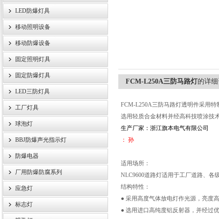
LED防爆灯具
移动照明设备
浙江旗本电气有限公司
移动防爆设备
固定照明灯具
固定防爆灯具
FCM-L250A三防马路灯
的详细
LED三防灯具
FCM-L250A三防马路灯透明件采
工厂灯具
选用轻质合金材料并经高科技喷涂技
球泡灯
生产厂家：浙江旗本电气有限公司
BBJ防爆声光指示灯
： 孙
防爆电器
适用场所：
厂用防爆防腐系列
NLC9600道路灯适用于工厂道路、
结构特性：
应急灯
● 采用高度气体放电灯作光源，亮度高
标志灯
● 选用进口高纯度铝反射器，并经过