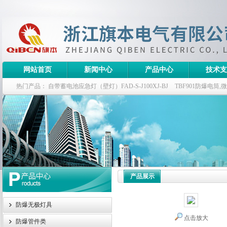
网站首页
新闻中心
产品中心
技术支
热门产品：
自带蓄电池应急灯（壁灯）FAD-S-J100XJ-BJ
TBF901防爆电筒
栏式无极灯
G9960-W120W长寿无极工厂灯,三防无极灯
150w/220v防水
防爆泛光灯
产品展示
防爆无极灯具
点击放大
防爆管件类