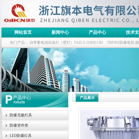
网站首页
新闻中心
产品中心
技术支
热门产品：
自带蓄电池应急灯（壁灯）FAD-S-J100XJ-BJ
TBF901防爆电筒
栏式无极灯
G9960-W120W长寿无极工厂灯,三防无极灯
150w/220v防水
防爆泛光灯
产品展示
防爆无极灯具
防爆管件类
LED防爆灯具