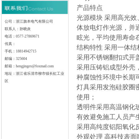
产品特点
光源模块 采用高光效、
公司：浙江旗本电气有限公司
体放电灯作光源，并
联系人：孙晓炎
眩光，平均使用寿命在
电话：0577-27869671
传真：
结构特性 采用一体
手机：18814942715
采用不锈钢翻扣式开
邮编：325604
采用压铸铝成型外壳，
邮箱：hengjingex@foxmail.com
地址：浙江省乐清市柳市镇长虹工业
种腐蚀性环境中长期
区
灯具采用发泡硅胶圈密
使用；
透明件采用高温钢化
有效避免施工人员产
采用高纯度铝阳氧化
外观处理 高科技表