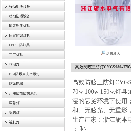
移动照明设备
浙江旗本电气有限公司
移动防爆设备
固定照明灯具
固定防爆灯具
LED三防灯具
点击放大
工厂灯具
球泡灯
高效防眩三防灯CYGS980-J70
BBJ防爆声光指示灯
高效防眩三防灯CYGS980
防爆电器
70w 100w 150
厂用防爆防腐系列
湿的恶劣环境下使用
应急灯
和、无眩光、无重影
标志灯
生产厂家：浙江旗本
视孔灯
： 孙