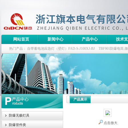
网站首页
新闻中心
产品中心
技术支
热门产品：
自带蓄电池应急灯（壁灯）FAD-S-J100XJ-BJ
TBF901防爆电筒
栏式无极灯
G9960-W120W长寿无极工厂灯,三防无极灯
150w/220v防水
防爆泛光灯
产品展示
防爆无极灯具
点击放大
防爆管件类