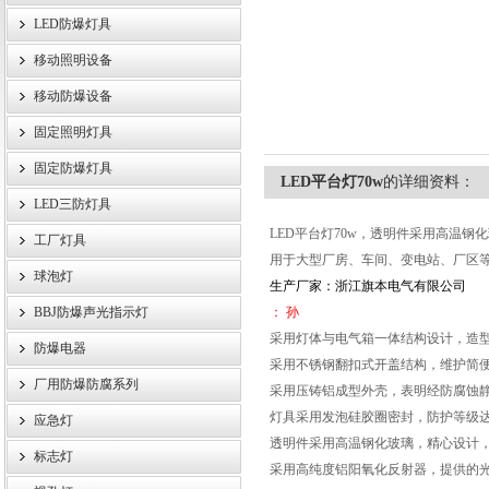
LED防爆灯具
移动照明设备
浙江旗本电气有限公司
移动防爆设备
固定照明灯具
固定防爆灯具
LED平台灯70w
的详细资料：
LED三防灯具
LED平台灯70w，透明件采用高温
工厂灯具
用于大型厂房、车间、变电站、厂区
球泡灯
生产厂家：浙江旗本电气有限公司
BBJ防爆声光指示灯
： 孙
采用灯体与电气箱一体结构设计，造
防爆电器
采用不锈钢翻扣式开盖结构，维护简
厂用防爆防腐系列
采用压铸铝成型外壳，表明经防腐蚀静
灯具采用发泡硅胶圈密封，防护等级达
应急灯
透明件采用高温钢化玻璃，精心设计
标志灯
采用高纯度铝阳氧化反射器，提供的