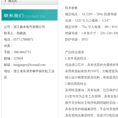
视孔灯
技术参数
额定电压： AC220V～50Hz 防腐等级：
光源： LED 引入口规格： G3/4”
公司：浙江旗本电气有限公司
额定功率： 70w 引入电缆： Ф8～Ф10
联系人：孙晓炎
绝缘等级： Ⅰ 外形尺寸： 226×220×300
电话：0577-27869671
防护等级： IP65
传真：
手机：18814942715
产品特点描述:
邮编：325604
1.光学系统特点：
邮箱：hengjingex@foxmail.com
优选进口芯片，具有优异的光通维持
地址：浙江省乐清市柳市镇长虹工业
采用表面贴装技术(SMT)，大幅度提
区
精心设计蜂窝状赔光结构，有效提高
2.驱动系统特点:
采用恒流驱动，具有短路、过压保护
EA型可作为正常工作照明，具有应急
接开关控制在主电停电期间随时启动
具有优良的电磁兼容性，不会对其他
具有宽电压兼容特性，容差20%电压