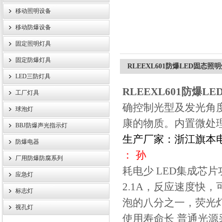
移动照明设备
浙江旗本电气有限公司
移动防爆设备
固定照明灯具
固定防爆灯具
RLEEXL601防爆LED固态照
LED三防灯具
RLEEXL601防爆L
工厂灯具
确控制光型及发光角
球泡灯
康的物质。内置微处
BBJ防爆声光指示灯
生产厂家：浙江旗本
防爆电器
： 孙
厂用防爆防腐系列
耗电少 LED集成芯片
应急灯
2.1A，反应速度快
标志灯
泡的八分之一，荧光
视孔灯
使用寿命长 普通光