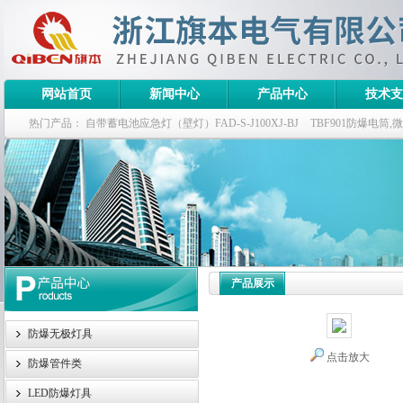
网站首页
新闻中心
产品中心
技术支
热门产品：
自带蓄电池应急灯（壁灯）FAD-S-J100XJ-BJ
TBF901防爆电筒
栏式无极灯
G9960-W120W长寿无极工厂灯,三防无极灯
150w/220v防水
防爆泛光灯
产品展示
防爆无极灯具
点击放大
防爆管件类
LED防爆灯具