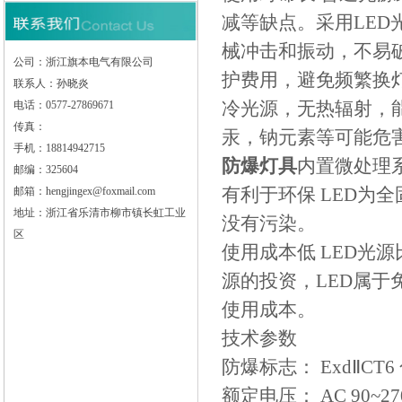
减等缺点。采用LE
械冲击和振动，不易破
公司：浙江旗本电气有限公司
护费用，避免频繁换
联系人：孙晓炎
冷光源，无热辐射，
电话：0577-27869671
传真：
汞，钠元素等可能危
手机：18814942715
防爆灯具
内置微处理
邮编：325604
有利于环保 LED为
邮箱：hengjingex@foxmail.com
地址：浙江省乐清市柳市镇长虹工业
没有污染。
区
使用成本低 LED光
源的投资，LED属
使用成本。
技术参数
防爆标志： ExdⅡCT6 
额定电压： AC 90~27