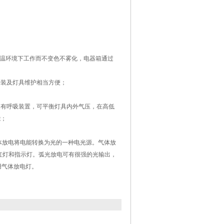
在高温环境下工作而不变色不雾化，电器箱通过
安装及灯具维护相当方便；
装有呼吸装置，可平衡灯具内外气压，在高低
能；
体放电将电能转换为光的一种电光源。气体放
虹灯和指示灯。弧光放电可有很强的光输出，
用气体放电灯。