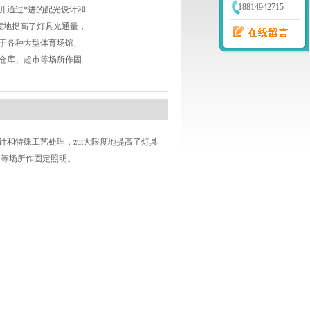
18814942715
并通过*进的配光设计和
度地提高了灯具光通量，
于各种大型体育场馆、
仓库、超市等场所作固
和特殊工艺处理，zui大限度地提高了灯具
市等场所作固定照明。