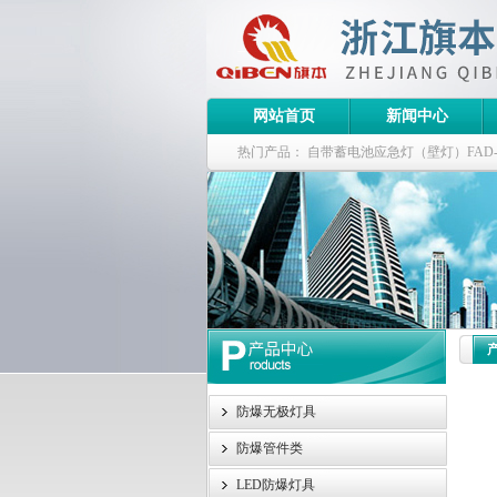
网站首页
新闻中心
热门产品：
自带蓄电池应急灯（壁灯）FAD-S-J
栏式无极灯
G9960-W120W长寿无极工厂
防爆泛光灯
防爆无极灯具
防爆管件类
LED防爆灯具