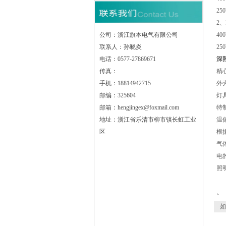
25
2
公司：浙江旗本电气有限公司
40
联系人：孙晓炎
25
电话：0577-27869671
深照
传真：
精
手机：18814942715
外
邮编：325604
灯
邮箱：hengjingex@foxmail.com
特
地址：浙江省乐清市柳市镇长虹工业
温
区
根
气
电
照
、
如