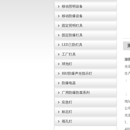
移动照明设备
浙江旗本电气有限公司
移动防爆设备
固定照明灯具
固定防爆灯具
LED三防灯具
工厂灯具
深照
球泡灯
光
BBJ防爆声光指示灯
生
：
防爆电器
厂用防爆防腐系列
：
地
应急灯
公司
标志灯
光
视孔灯
1
40