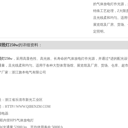
的气体放电灯作光源，
特殊工艺处理，Z大限
且光线柔和均匀。适用
展览馆及厂房、货场、
定照明。
深照灯250w
的详细资料：
灯250w
，采用高显色性、高光效、长寿命的气体放电灯作光源，并通过*进的配光设计
通量，且光线柔和均匀。适用于各种大型体育场馆、展览馆及厂房、货场、仓库、超
产厂家：浙江旗本电气有限公司
址：浙江省乐清市新光工业区
：HTTP//:WWW.QIBENZM.COM
源电器:
、双内管HPS气体放电灯
0W光通量:52000 lm 平均使用寿命:50000 h