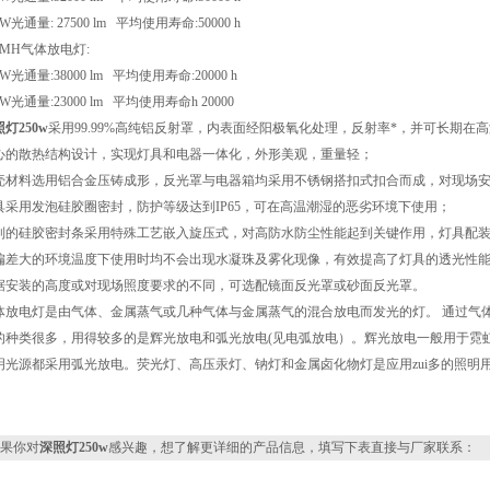
0W光通量: 27500 lm 平均使用寿命:50000 h
、MH气体放电灯:
0W光通量:38000 lm 平均使用寿命:20000 h
0W光通量:23000 lm 平均使用寿命h 20000
灯250w
采用99.99%高纯铝反射罩，内表面经阳极氧化处理，反射率*，并可长期
心的散热结构设计，实现灯具和电器一体化，外形美观，重量轻；
壳材料选用铝合金压铸成形，
反光罩与电器箱均采用不锈钢搭扣式扣合而成，对现场
具采用发泡硅胶圈密封，防护等级达到IP65，可在高温潮湿的恶劣环境下使用；
制的硅胶密封条采用特殊工艺嵌入旋压式，对高防水防尘性能起到关键作用，灯具配
偏差大的环境温度下使用时均不会出现水凝珠及雾化现像，有效提高了灯具的透光性
据安装的高度或对现场照度要求的不同，可选配镜面反光罩或砂面反光罩。
体放电灯是由气体、金属蒸气或几种气体与金属蒸气的混合放电而发光的灯。 通过气
的种类很多，用得较多的是辉光放电和弧光放电(见电弧放电）。辉光放电一般用于霓
明光源都采用弧光放电。荧光灯、高压汞灯、钠灯和金属卤化物灯是应用zui多的照明
果你对
深照灯250w
感兴趣，想了解更详细的产品信息，填写下表直接与厂家联系：