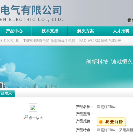
产品中心
技术支持
解决方案
人才招聘
100XJ-BJ
TBF901防爆电筒,微型防爆手电筒
FAD-W85X吸顶式-W85h护
灯,三防无极灯
150w/220v防水防尘防震户外投光灯
GTD5130-L400,400w/220v
产品展示
产品名称：
深照灯250w
产品型号：
点击放大
产品报价：
产品特点：
深照灯250w，采用高