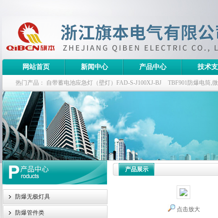
网站首页
新闻中心
产品中心
技术支
热门产品：
自带蓄电池应急灯（壁灯）FAD-S-J100XJ-BJ
TBF901防爆电筒
栏式无极灯
G9960-W120W长寿无极工厂灯,三防无极灯
150w/220v防水
防爆泛光灯
产品展示
防爆无极灯具
点击放大
防爆管件类