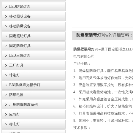
LED防爆灯具
移动照明设备
浙江旗本电气有限公司
移动防爆设备
防爆壁装弯灯70w
的详细资料
固定照明灯具
固定防爆灯具
防爆壁装弯灯70w
属于固定照明之LE
LED三防灯具
电气有限公司
产品性能：
工厂灯具
1、隔爆型防爆灯具，能在易燃易爆危
球泡灯
2、选用高效气体放电灯作光源，光效
BBJ防爆声光指示灯
3、应急装置采用数字控制，设有多
4、采用超大容量储电池，一次性充满
防爆电器
5、外壳采用高强度铝合金压铸成型
厂用防爆防腐系列
6、精巧的结构设计，扩大了散热空
7、灯具表面采用高科技喷涂技术，不
应急灯
8、体积小，重量轻，可采用吊杆式
标志灯
技术参数：