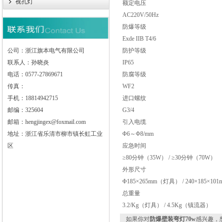
视孔灯
额定电压
AC220V/50Hz
防爆等级
Exde IIB T4/6
公司：浙江旗本电气有限公司
防护等级
联系人：孙晓炎
IP65
电话：0577-27869671
防腐等级
传真：
WF2
手机：18814942715
进口螺纹
邮编：325604
G3/4
邮箱：hengjingex@foxmail.com
引入电缆
地址：浙江省乐清市柳市镇长虹工业
Φ6～Φ8/mm
区
应急时间
≥80分钟（35W） / ≥30分钟（70W）
外形尺寸
Φ185×265mm（灯具） / 240×185×
总重量
3.2/Kg（灯具） / 4.5Kg（镇流器）
如果你对
防爆壁装弯灯70w
感兴趣，