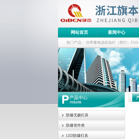
网站首页
新闻中心
热门产品：
自带蓄电池应急灯（壁灯）FAD-S-J
栏式无极灯
G9960-W120W长寿无极工厂
防爆泛光灯
防爆无极灯具
防爆管件类
LED防爆灯具