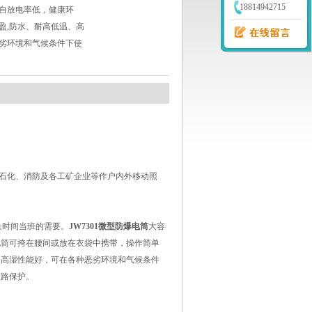
18814942715
自放电率低，健康环
盈,防水、耐高低温、高
劣环境和气候条件下使
石化、消防及各工矿企业等作户内外移动照
长时间当班的需要。
JW7301微型防爆电筒
大容
电筒可挎在腰间或放在衣袋中携带，操作简单
、高湿性能好，可在各种恶劣环境和气候条件
短路保护。