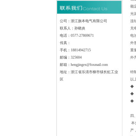
额
光源
公司：浙江旗本电气有限公司
连
联系人：孙晓炎
充
电话：0577-27869671
电
传真：
外形
手机：18814942715
重量
邮编：325604
外
邮箱：hengjingex@foxmail.com
地址：浙江省乐清市柳市镇长虹工业
特
区
以
◆
◆
◆
四
本
产