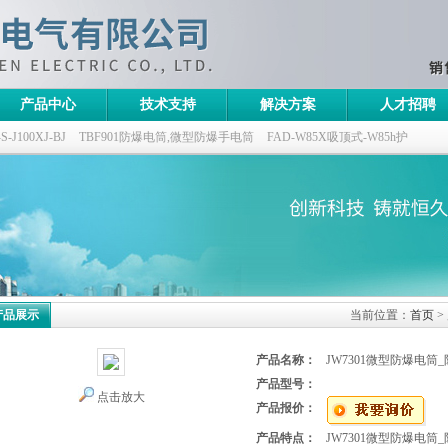
产品中心
技术支持
解决方案
人才招聘
100XJ-BJ
TBF901防爆电筒,微型防爆手电筒
FAD-W85X吸顶式-W85h护
灯,三防无极灯
150w/220v防水防尘防震户外投光灯
GTD5130-L400,400w/220v
产品展示
当前位置：
首页
>
产品名称：
JW7301微型防爆电筒
产品型号：
点击放大
产品报价：
产品特点：
JW7301微型防爆电