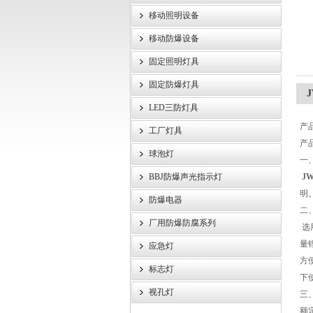
移动照明设备
浙江旗本电气有限公司
移动防爆设备
固定照明灯具
固定防爆灯具
LED三防灯具
产
工厂灯具
产
球泡灯
一
BBJ防爆声光指示灯
J
明
防爆电器
二
厂用防爆防腐系列
选
量
应急灯
方
标志灯
下
视孔灯
三
额定