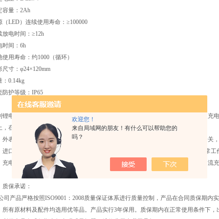
定容量：2Ah
（LED）连续使用寿命：≥100000
续放电时间：≥12h
电时间：6h
池使用寿命：约1000（循环）
尺寸：φ24×120mm
：0.14kg
壳防护等级：IP65
制锂电池组无记忆、无污染、容量高、寿命长、性能安全稳定，自放电率低，一次充电强
欢迎您！
上，在照明功能的基础上还增加了频闪光功能，可作远距离信号指示用。
来自局域网的朋友！有什么可以帮助您的
吗？
 外表面经阳极氧化处理，造型轻盈美观，携带有手持、肩挎两种方式，轻触式开关
 进口高硬度合金外壳能承受强力碰撞和冲击，密封性能好，可在水下100米内正常工
 充电器采用充电管理芯片控制，高可靠性、快速充电、过充保护、短路保护、涓流
、质保承诺：
公司产品严格按照ISO9001：2008质量保证体系进行质量控制，产品在合同质保期
，所有原材料及配件均选用优等品。产品实行3年保用。质保期内在正常使用条件下，