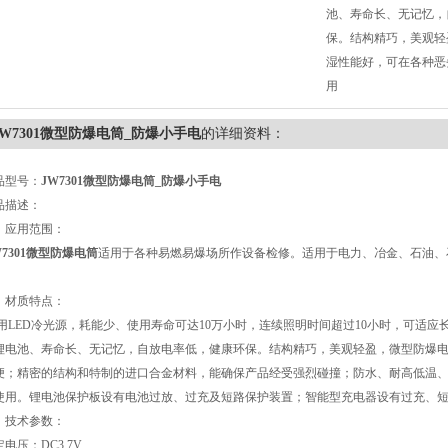
池、寿命长、无记忆，
保。结构精巧，美观轻
湿性能好，可在各种恶
用
JW7301微型防爆电筒_防爆小手电
的详细资料：
品型号：
JW7301微型防爆电筒_防爆小手电
品描述：
、应用范围：
W7301微型防爆电筒
适用于各种易燃易爆场所作设备检修。适用于电力、冶金、石油、
。
、材质特点：
用LED冷光源，耗能少、使用寿命可达10万小时，连续照明时间超过10小时，可适应
锂电池、寿命长、无记忆，自放电率低，健康环保。结构精巧，美观轻盈，微型防爆
便；精密的结构和特制的进口合金材料，能确保产品经受强烈碰撞；防水、耐高低温
使用。锂电池保护板设有电池过放、过充及短路保护装置；智能型充电器设有过充、
、技术参数：
电压：DC3.7V