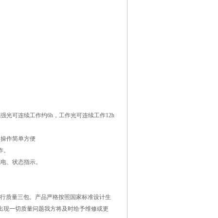
光可连续工作约6h，工作光可连续工作12h
，操作简单方便
作。
充电、状态指示。
内实行质量三包。产品严格按照国家标准设计生
出现一切质量问题我方将及时给予维修或更