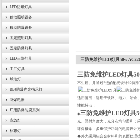
LED防爆灯具
移动照明设备
浙江旗本电气有限公司
移动防爆设备
固定照明灯具
固定防爆灯具
LED三防灯具
三防免维护LED灯具50w AC2
工厂灯具
三防免维护LED灯具50
球泡灯
不生锈。并通过*进的配光设计和特殊
BBJ防爆声光指示灯
适用范围：适用于铁路、电力、冶金
防爆电器
性能特点：
厂用防爆防腐系列
三防免维护LED灯具50
◆
应急灯
光、照射角度大，光分布均匀柔和；采
环保概念；多重保护功能的电源设计方
标志灯
◆外壳采用铝合金材料和的表面处理技