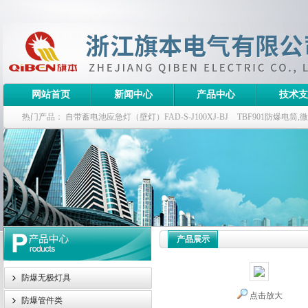
网站首页
新闻中心
产品中心
技术支
热门产品：
自带蓄电池应急灯（壁灯）FAD-S-J100XJ-BJ
TBF901防爆电筒
栏式无极灯
G9960-W120W长寿无极工厂灯,三防无极灯
150w/220v防水
防爆泛光灯
产品展示
防爆无极灯具
点击放大
防爆管件类