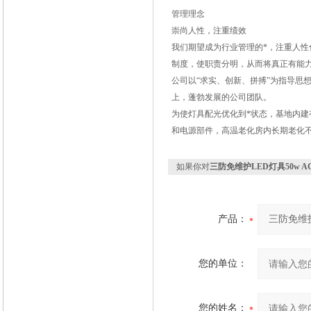
管理理念
崇尚人性，注重绩效
我们期望成为行业管理的*，注重人
制度，使职责分明，从而将真正有能
公司以“求实、创新、拼搏”为指导思
上，蓬勃发展的公司团队。
为使灯具配光优化到*状态，基地内
和电源部件，高温老化房内长期老化
如果你对
三防免维护LED灯具50w A
产品：
您的单位：
您的姓名：