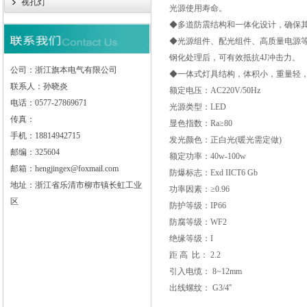
视孔灯
光源使用寿命。
◆多道防震结构和一体化设计，确保
◆光源组件、配光组件、高质量电源
钢化处理后，可有效抵抗4J冲击力。
公司：浙江旗本电气有限公司
◆一体式灯具结构，体积小，重量轻
联系人：孙晓炎
额定电压：AC220V/50Hz
电话：0577-27869671
光源类型：LED
传真：
显色指数：Ra≥80
手机：18814942715
发光颜色：正白光(暖光需定做)
邮编：325604
额定功率：40w-100w
邮箱：hengjingex@foxmail.com
防爆标志：Exd IICT6 Gb
地址：浙江省乐清市柳市镇长虹工业
功率因素：≥0.96
区
防护等级：IP66
防腐等级：WF2
绝缘等级：I
距 高 比： 2.2
引入电缆： 8~12mm
出线螺纹： G3/4''