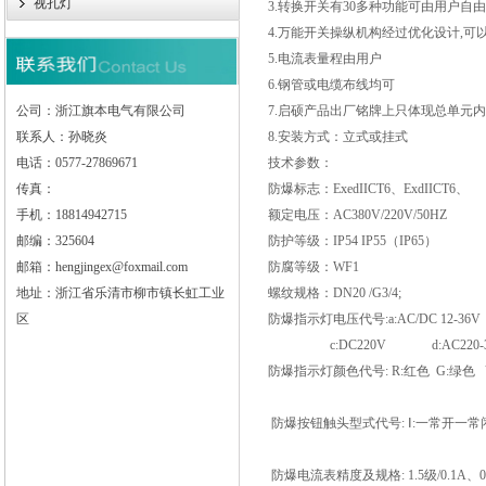
视孔灯
3.转换开关有30多种功能可由用户自
4.万能开关操纵机构经过优化设计,可
5.电流表量程由用户
6.钢管或电缆布线均可
公司：浙江旗本电气有限公司
7.启硕产品出厂铭牌上只体现总单元
联系人：孙晓炎
8.安装方式：立式或挂式
电话：0577-27869671
技术参数：
传真：
防爆标志：ExedIICT6、ExdIICT6、
手机：18814942715
额定电压：AC380V/220V/50HZ
邮编：325604
防护等级：IP54 IP55（IP65）
邮箱：hengjingex@foxmail.com
防腐等级：WF1
地址：浙江省乐清市柳市镇长虹工业
螺纹规格：DN20 /G3/4;
区
防爆指示灯电压代号:a:AC/DC 12-36V 
c:DC220V d:AC220-3
防爆指示灯颜色代号: R:红色 G:绿色
防爆按钮触头型式代号: Ⅰ:一常开一常闭
防爆电流表精度及规格: 1.5级/0.1A、0