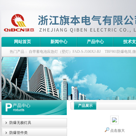
网站首页
新闻中心
产品中心
技术支
热门产品：
自带蓄电池应急灯（壁灯）FAD-S-J100XJ-BJ
TBF901防爆电筒
栏式无极灯
G9960-W120W长寿无极工厂灯,三防无极灯
150w/220v防水
防爆泛光灯
产品展示
防爆无极灯具
点击放大
防爆管件类