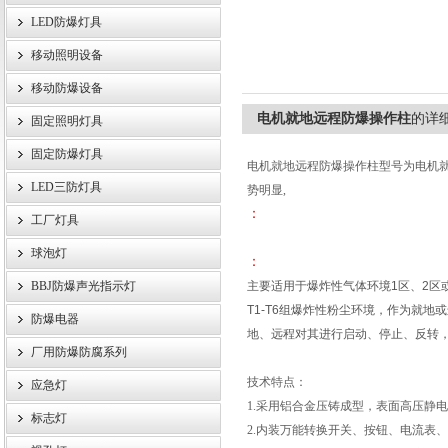
LED防爆灯具
移动照明设备
浙江旗本电气有限公司
移动防爆设备
电机就地远程防爆操作柱
的详
固定照明灯具
固定防爆灯具
电机就地远程防爆操作柱型号为电机
LED三防灯具
势明显,
：
工厂灯具
球泡灯
：
BBJ防爆声光指示灯
主要适用于爆炸性气体环境1区、2区或
T1-T6组爆炸性粉尘环境，作为就
防爆电器
地、远程对其进行启动、停止、反转
厂用防爆防腐系列
技术特点：
应急灯
1.采用铝合金压铸成型，表面高压静
标志灯
2.内装万能转换开关、按钮、电流表