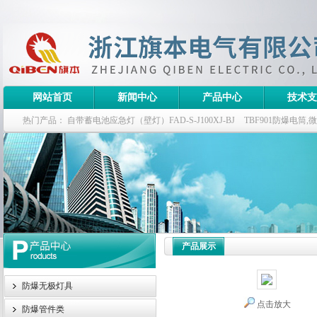
网站首页
新闻中心
产品中心
技术支
热门产品：
自带蓄电池应急灯（壁灯）FAD-S-J100XJ-BJ
TBF901防爆电筒
栏式无极灯
G9960-W120W长寿无极工厂灯,三防无极灯
150w/220v防水
防爆泛光灯
产品展示
防爆无极灯具
点击放大
防爆管件类