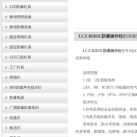
LED防爆灯具
移动照明设备
浙江旗本电气有限公司
移动防爆设备
LCZ-B2D2L防爆操作柱
的详细
固定照明灯具
固定防爆灯具
LCZ-B2D2L防爆操作柱
型号为
L
LED三防灯具
优势明显,
工厂灯具
适用范围
球泡灯
1.1区、2区危险场所.
BBJ防爆声光指示灯
2.ⅡA、ⅡB、ⅡC类T1-T6组爆炸性
3. 户内、户外（IP54，IP65*订
防爆电器
技术特点
厂用防爆防腐系列
1.外壳采用铝合金压制而成，具有
2.内装万能转换开关、按钮、电流表
应急灯
具有防水，防尘等性能，内装防爆元
标志灯
外形美观，耐腐蚀，抗静电，耐冲击