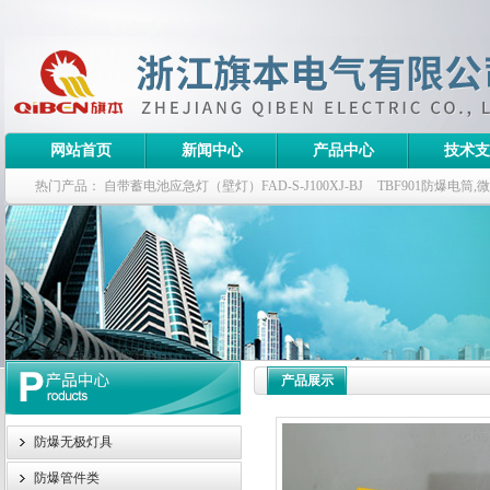
网站首页
新闻中心
产品中心
技术支
热门产品：
自带蓄电池应急灯（壁灯）FAD-S-J100XJ-BJ
TBF901防爆电筒
栏式无极灯
G9960-W120W长寿无极工厂灯,三防无极灯
150w/220v防水
防爆泛光灯
产品展示
防爆无极灯具
防爆管件类