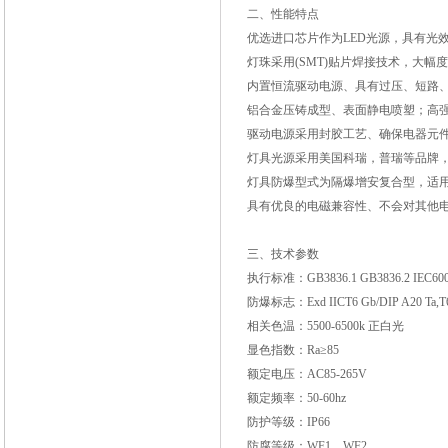
二、性能特点
优选进口芯片作为LED光源，具有光
灯珠采用(SMT)贴片焊接技术，大
内置恒流驱动电源、具有过压、短路
铝合金压铸成型、表面静电喷塑；高
驱动电源采用封胶工艺、确保电器元
灯具光源采用美国科瑞，普瑞等品牌，
灯具防爆型式为隔爆增安复合型，适用
具有优良的电磁兼容性、不会对其他
三、技术参数
执行标准：GB3836.1 GB3836.2 IEC6007
防爆标志：Exd IICT6 Gb/DIP A20 Ta,T
相关色温：5500-6500k 正白光
显色指数：Ra≥85
额定电压：AC85-265V
额定频率：50-60hz
防护等级：IP66
防腐等级：WF1，WF2