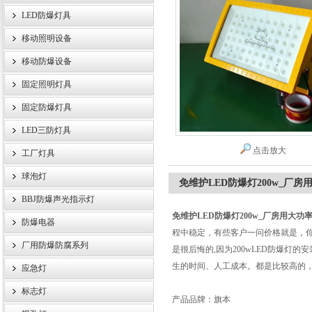
LED防爆灯具
移动照明设备
浙江旗本电气有限公司
移动防爆设备
固定照明灯具
固定防爆灯具
LED三防灯具
点击放大
工厂灯具
球泡灯
免维护LED防爆灯200w_厂房
BBJ防爆声光指示灯
免维护LED防爆灯200w_厂房用大功率
防爆电器
程中稳定，有些客户一问价格就是，
厂用防爆防腐系列
是很后悔的,因为200wLED防爆灯
生的时间、人工成本。都是比较高的
应急灯
标志灯
产品品牌：旗本