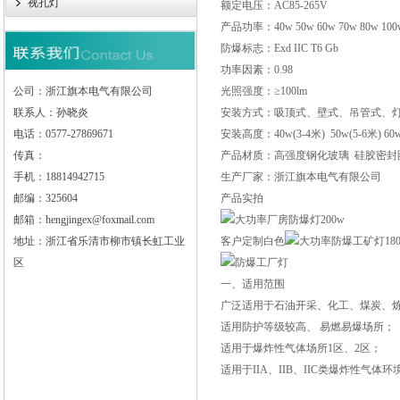
视孔灯
额定电压：AC85-265V
产品功率：40w 50w 60w 70w 80w 100w 
防爆标志：Exd IIC T6 Gb
功率因素：0.98
公司：浙江旗本电气有限公司
光照强度：≥100lm
联系人：孙晓炎
安装方式：吸顶式、壁式、吊管式、
电话：0577-27869671
安装高度：40w(3-4米) 50w(5-6米) 60w(6
传真：
产品材质：高强度钢化玻璃 硅胶密封圈
手机：18814942715
生产厂家：浙江旗本电气有限公司
邮编：325604
产品实拍
邮箱：hengjingex@foxmail.com
地址：浙江省乐清市柳市镇长虹工业
客户定制白色
区
一、适用范围
广泛适用于石油开采、化工、煤炭、炼
适用防护等级较高、 易燃易爆场所；
适用于爆炸性气体场所1区、2区；
适用于IIA、IIB、IIC类爆炸性气体环