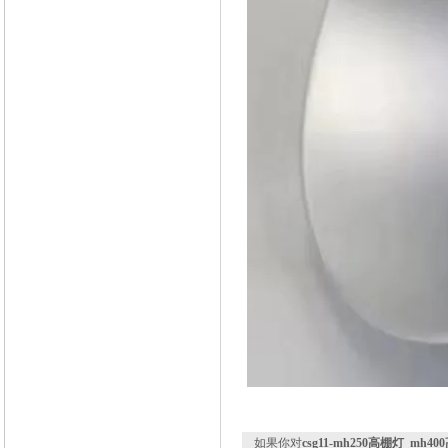
如果你对
csg11-mh250高棚灯_mh4