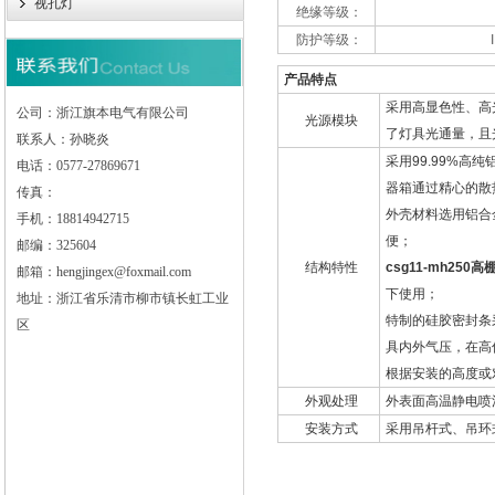
视孔灯
绝缘等级：
防护等级：
产品特点
采用高显色性、高
公司：浙江旗本电气有限公司
光源模块
了灯具光通量，且
联系人：孙晓炎
采用99.99%
电话：0577-27869671
器箱通过精心的散
传真：
外壳材料选用铝合
手机：18814942715
便；
邮编：325604
结构特性
csg11-mh250
邮箱：hengjingex@foxmail.com
下使用；
地址：浙江省乐清市柳市镇长虹工业
特制的硅胶密封条
区
具内外气压，在高
根据安装的高度或
外观处理
外表面高温静电喷
安装方式
采用吊杆式、吊环