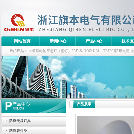
网站首页
新闻中心
产品中心
技术支
热门产品：
自带蓄电池应急灯（壁灯）FAD-S-J100XJ-BJ
TBF901防爆电筒
栏式无极灯
G9960-W120W长寿无极工厂灯,三防无极灯
150w/220v防水
防爆泛光灯
产品展示
防爆无极灯具
防爆管件类