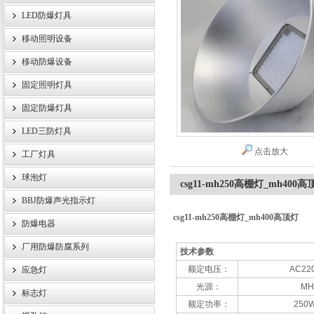
LED防爆灯具
移动照明设备
浙江旗本电气有限公司
移动防爆设备
固定照明灯具
固定防爆灯具
LED三防灯具
点击放大
工厂灯具
球泡灯
csg11-mh250高棚灯_mh400高
BBJ防爆声光指示灯
csg11-mh250高棚灯_mh400高顶灯
防爆电器
厂用防爆防腐系列
技术参数
额定电压：
AC22
应急灯
光源：
MH
标志灯
额定功率：
250