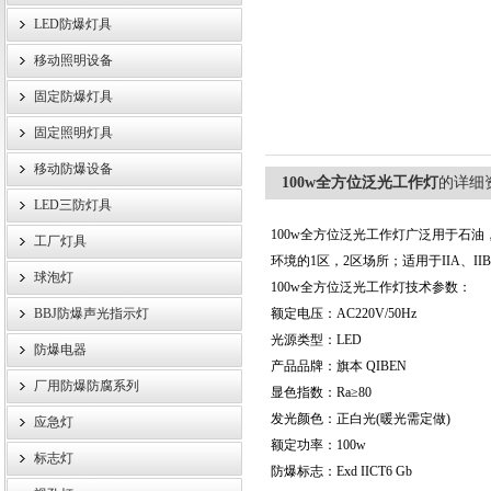
LED防爆灯具
移动照明设备
浙江旗本电气有限公司
固定防爆灯具
固定照明灯具
移动防爆设备
100w全方位泛光工作灯
的详细
LED三防灯具
100w全方位泛光工作灯广泛用于石
工厂灯具
环境的1区，2区场所；适用于IIA、II
球泡灯
100w全方位
泛光工作灯技术参数：
BBJ防爆声光指示灯
额定电压：AC220V/50Hz
光源类型：LED
防爆电器
产品品牌：旗本 QIBEN
厂用防爆防腐系列
显色指数：Ra≥80
发光颜色：正白光(暖光需定做)
应急灯
额定功率：100w
标志灯
防爆标志：Exd IICT6 Gb