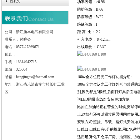
视孔灯
功率因素：≥0.96
防护等级：IP66
防腐等级：WF2
绝缘等级：I
公司：浙江旗本电气有限公司
距 高 比： 2.2
联系人：孙晓炎
引入电缆： 8~12mm
电话：0577-27869671
出线螺纹： G3/4''
传真：
手机：18814942715
邮编：325604
邮箱：hengjingex@foxmail.com
100w全方位泛光工作灯功能介绍:
地址：浙江省乐清市柳市镇长虹工业
100w全方位泛光工作灯外形与普通
区
别,因为都是3根线,后面打灯具后面电
说LED防爆应急灯安装更加方便.
比如在加油站正在营业的时候,突然停电
上,这款灯还可以跟常用照明同时使用,
安装方式:壁挂、吊装、路灯式安装,
出线口:出线口有6分的螺纹,用BNG
适用场所:化工仓库厂房、油灌区、加